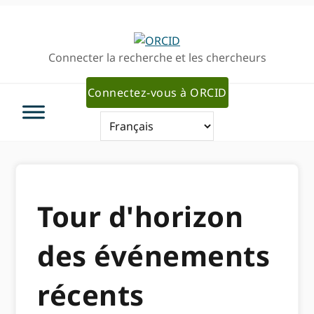
Passer
Passer
à
au
la
contenu
Connecter la recherche et les chercheurs
navigation
principal
principale
Connectez-vous à ORCID
Tour d'horizon
des événements
récents