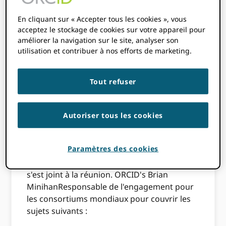
des presses
universitaires et des
En cliquant sur « Accepter tous les cookies », vous
acceptez le stockage de cookies sur votre appareil pour
améliorer la navigation sur le site, analyser son
associations
utilisation et contribuer à nos efforts de marketing.
ORCID Le mois dernier, la Peer Review Week
Tout refuser
a été célébrée par une séance spéciale
consacrée à discuter des défis uniques
auxquels elle fait face, notamment la
Autoriser tous les cookies
sélection des évaluateurs, le maintien de
l'impartialité et la gestion de la charge de
Paramètres des cookies
travail des évaluateurs. Un panel distingué
de presses et d'associations universitaires
s'est joint à la réunion. ORCID's Brian
MinihanResponsable de l'engagement pour
les consortiums mondiaux pour couvrir les
sujets suivants :