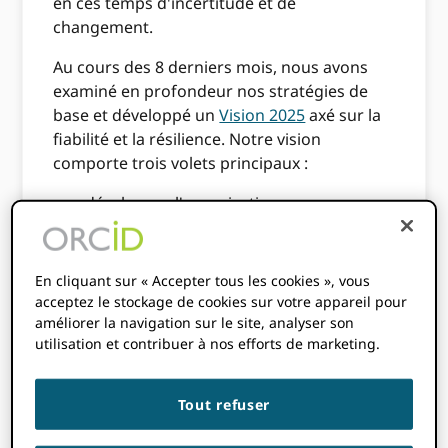
en ces temps d'incertitude et de
changement.
Au cours des 8 derniers mois, nous avons
examiné en profondeur nos stratégies de
base et développé un
Vision 2025
axé sur la
fiabilité et la résilience. Notre vision
comporte trois volets principaux :
développer l'organisation
retravailler la façon dont nous nous
engageons avec nos communautés, et
En cliquant sur « Accepter tous les cookies », vous
maintenir et innover sur notre offre de
acceptez le stockage de cookies sur votre appareil pour
services.
améliorer la navigation sur le site, analyser son
utilisation et contribuer à nos efforts de marketing.
Développement
Tout refuser
organisationnel