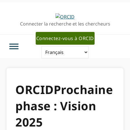
Passer
Passer
à
au
la
contenu
Connecter la recherche et les chercheurs
navigation
principal
principale
Connectez-vous à ORCID
ORCIDProchaine
phase : Vision
2025