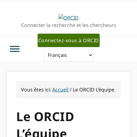
Passer
Passer
à
au
la
contenu
Connecter la recherche et les chercheurs
navigation
principal
principale
Connectez-vous à ORCID
Vous êtes ici:
Accueil
/
Le ORCID L’équipe
Le ORCID
L’équipe