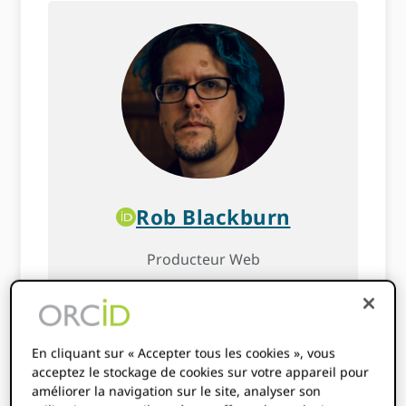
Rob Blackburn
Producteur Web
Rob maintient le ORCID Il tient le
site d'information à jour, participe
aux tâches de communication et
En cliquant sur « Accepter tous les cookies », vous
assure la liaison technique et
acceptez le stockage de cookies sur votre appareil pour
améliorer la navigation sur le site, analyser son
produit pour l'équipe