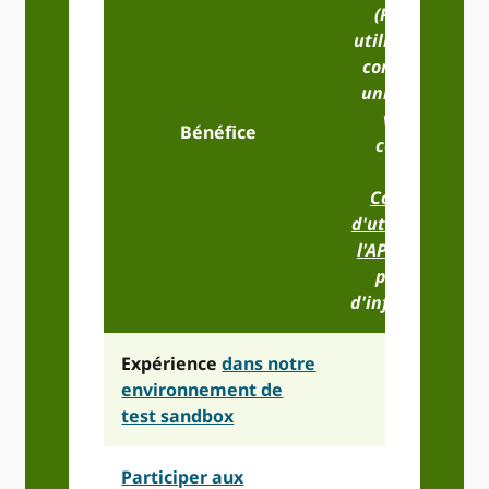
(Pour une
utilisation non
commerciale
uniquement,
veuillez
Bénéfice
consulter
notre
Conditions
d'utilisation de
l'API publique
pour plus
d'informations)
Expérience
dans notre
environnement de
test sandbox
Participer aux