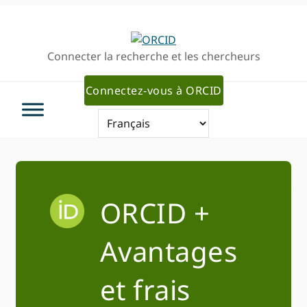
Passer
Passer
à
au
la
contenu
Connecter la recherche et les chercheurs
navigation
principal
principale
Connectez-vous à ORCID
ORCID +
Avantages
et frais