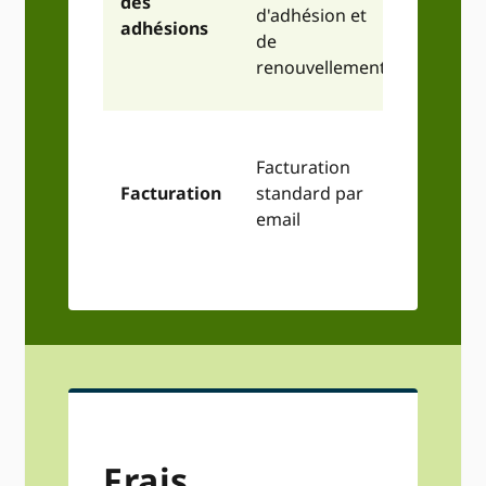
des
matière
d'adhésion et
adhésions
d'appr
de
et de lé
renouvellement
un cadr
Capacit
Facturation
des pro
Facturation
standard par
d'appr
email
spécifi
Frais