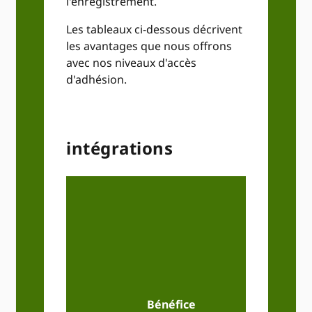
l'enregistrement.
Les tableaux ci-dessous décrivent
les avantages que nous offrons
avec nos niveaux d'accès
d'adhésion.
intégrations
p
(
util
co
un
Bénéfice