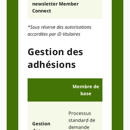
newsletter Member
Connect
*Sous réserve des autorisations
accordées par iD titulaires
Gestion des
adhésions
Membre de
P
base
Me
Capacit
Processus
à des e
standard de
Gestion
spécifi
demande