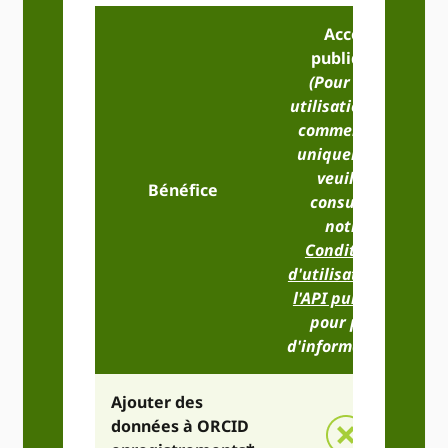
Accès
publique
(Pour une
utilisation non
commerciale
uniquement,
veuillez
Bénéfice
consulter
notre
Conditions
d'utilisation de
l'API publique
pour plus
d'informations)
Ajouter des
données à ORCID