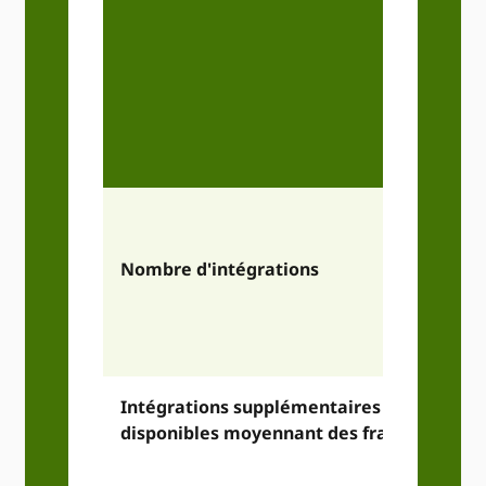
c
Co
d'ut
l'A
p
d'in
Nombre d'intégrations
iden
Intégrations supplémentaires
disponibles moyennant des frais