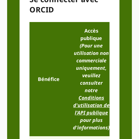
ORCID
Accès
publique
(Pour une
utilisation non
commerciale
uniquement,
Accès
veuillez
Bénéfice
membr
consulter
de bas
notre
Conditions
d'utilisation de
l'API publique
pour plus
d'informations)