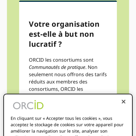
Votre organisation
est-elle à but non
lucratif ?
ORCID les consortiums sont
Communautés de pratique
. Non
seulement nous offrons des tarifs
réduits aux membres des
consortiums, ORCID les
consortiums sont des
communautés de pratique qui
peuvent partager des
connaissances et mettre en
En cliquant sur « Accepter tous les cookies », vous
acceptez le stockage de cookies sur votre appareil pour
commun des ressources,
améliorer la navigation sur le site, analyser son
résultant en un moyen rentable