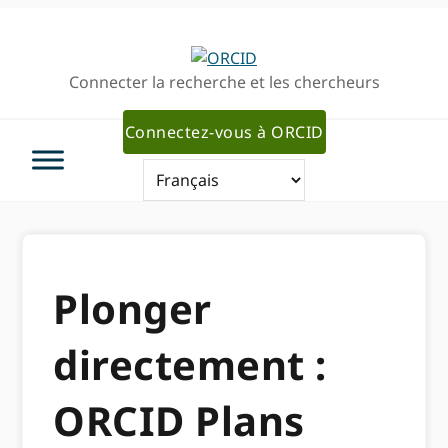
Passer
Passer
à
au
la
contenu
Connecter la recherche et les chercheurs
navigation
principal
principale
Connectez-vous à ORCID
Plonger
directement :
ORCID Plans