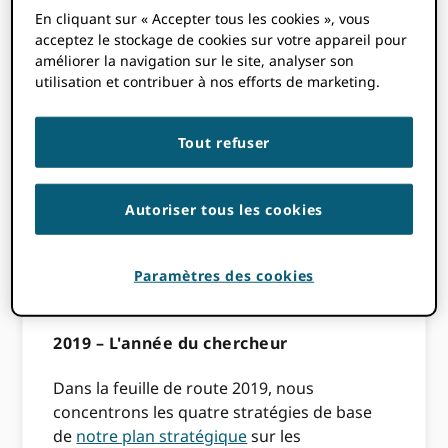
jours, et notre API est maintenant utilisée
En cliquant sur « Accepter tous les cookies », vous
acceptez le stockage de cookies sur votre appareil pour
environ 100 millions de fois par mois !
améliorer la navigation sur le site, analyser son
utilisation et contribuer à nos efforts de marketing.
Les chercheurs sont au cœur de tout ce que
nous faisons à ORCID et, au cours des
dernières années, nous avons passé du
Tout refuser
temps à travailler avec des communautés
clés - éditeurs, instituts de recherche et
bailleurs de fonds - pour les soutenir dans
Autoriser tous les cookies
leur mise en œuvre ORCID dans leurs flux de
travail de chercheur. En 2019, nous tournons
notre attention vers les chercheurs eux-
Paramètres des cookies
mêmes !
2019 – L'année du chercheur
Dans la feuille de route 2019, nous
concentrons les quatre stratégies de base
de
notre plan stratégique
sur les