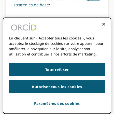
stratégies de base
:
CHERCHEURS :
Placer les
En cliquant sur « Accepter tous les cookies », vous
chercheurs au
acceptez le stockage de cookies sur votre appareil pour
améliorer la navigation sur le site, analyser son
centre de tout ce
utilisation et contribuer à nos efforts de marketing.
que nous faisons
Tout refuser
ORCID soutient diverses communautés.
S'assurer ORCID est inclusif, nous avons
Autoriser tous les cookies
travaillé à la refonte de notre site Web et
venons de lancer notre
nouvelle page
Paramètres des cookies
d'accueil accessible
(d'autres à venir en
2020). Nous avons créé une fonction produit