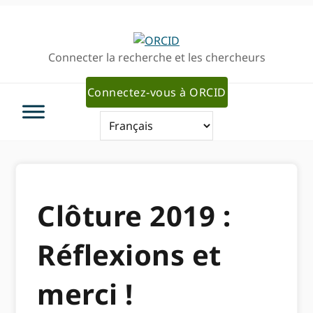
Passer
Passer
à
au
la
contenu
Connecter la recherche et les chercheurs
navigation
principal
principale
Connectez-vous à ORCID
Clôture 2019 :
Réflexions et
merci !