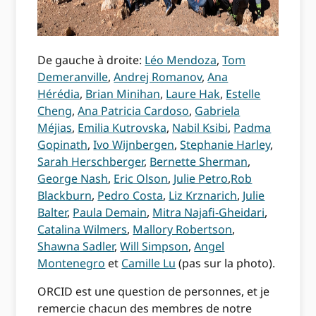
De gauche à droite:
Léo Mendoza
,
Tom
Demeranville
,
Andrej Romanov
,
Ana
Hérédia
,
Brian Minihan
,
Laure Hak
,
Estelle
Cheng
,
Ana Patricia Cardoso
,
Gabriela
Méjias
,
Emilia Kutrovska
,
Nabil Ksibi
,
Padma
Gopinath
,
Ivo Wijnbergen
,
Stephanie Harley
,
Sarah Herschberger
,
Bernette Sherman
,
George Nash
,
Eric Olson
,
Julie Petro
,
Rob
Blackburn
,
Pedro Costa
,
Liz Krznarich
,
Julie
Balter
,
Paula Demain
,
Mitra Najafi-Gheidari
,
Catalina Wilmers
,
Mallory Robertson
,
Shawna Sadler
,
Will Simpson
,
Angel
Montenegro
et
Camille Lu
(pas sur la photo).
ORCID est une question de personnes, et je
remercie chacun des membres de notre