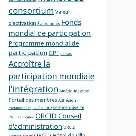
consortium
Valeur
Fonds
d'activation
Événements
mondial de participation
Programme mondial de
participation
GPF
je suis
Accroître la
participation mondiale
l'intégration
Amérique Latine
Portail des membres
Adhésion
science ouverte
accès libre
métadonnées
ORCID Conseil
ORCID adoption
d'administration
ORCID
ORCID Hôtel de ville