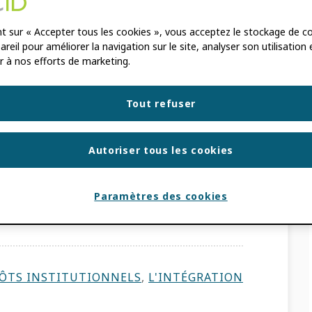
 les capacités de
éférentiels
nt sur « Accepter tous les cookies », vous acceptez le stockage de c
reil pour améliorer la navigation sur le site, analyser son utilisation 
r à nos efforts de marketing.
 VERLICCHI
,
ANDRÉA BOLLINI
,
ÉLAN
Tout refuser
Autoriser tous les cookies
ce DSpace a été conçu pour répondre aux
res, à but non lucratif et commerciales qui
Paramètres des cookies
verts, tels que les référentiels
ersitaires (RI). […]
ÔTS INSTITUTIONNELS
,
L'INTÉGRATION