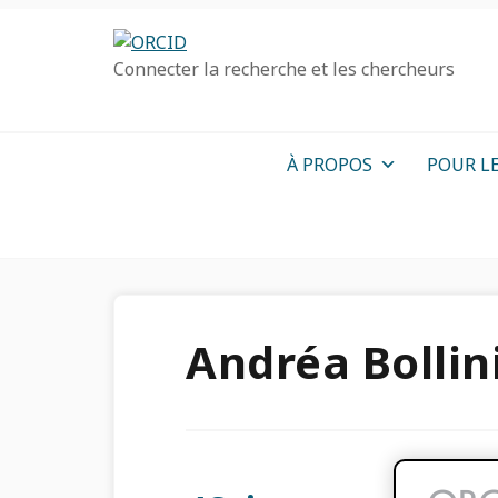
Passer
Passer
Aller
à
au
à
Connecter la recherche et les chercheurs
la
contenu
la
navigation
principal
barre
principale
latérale
primaire
À PROPOS
POUR L
Andréa Bollin