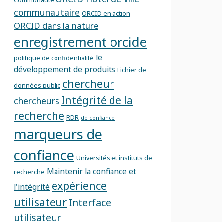
Communauté
communautaire
ORCID en action
ORCID dans la nature
enregistrement orcide
le
politique de confidentialité
développement de produits
Fichier de
chercheur
données public
Intégrité de la
chercheurs
recherche
RDR
de confiance
marqueurs de
confiance
Universités et instituts de
Maintenir la confiance et
recherche
expérience
l'intégrité
utilisateur
Interface
utilisateur