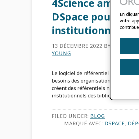
4Science améliore
DSpace pour les r
En cliqua
votre appa
institutionnels
contribue
13 DÉCEMBRE 2022
BY
FEDERICO
YOUNG
Le logiciel de référentiel open sour
besoins des organisations universitai
créent des référentiels numériques ou
institutionnels des bibliothèques univ
FILED UNDER:
BLOG
MARQUÉ AVEC:
DSPACE
,
DÉP