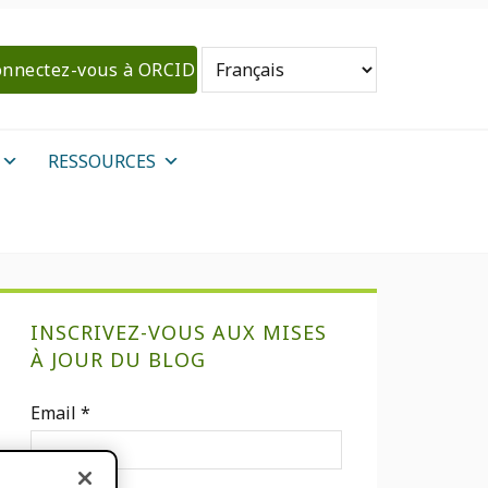
nnectez-vous à ORCID
RESSOURCES
Barre
INSCRIVEZ-VOUS AUX MISES
latérale
À JOUR DU BLOG
primaire
Email
*