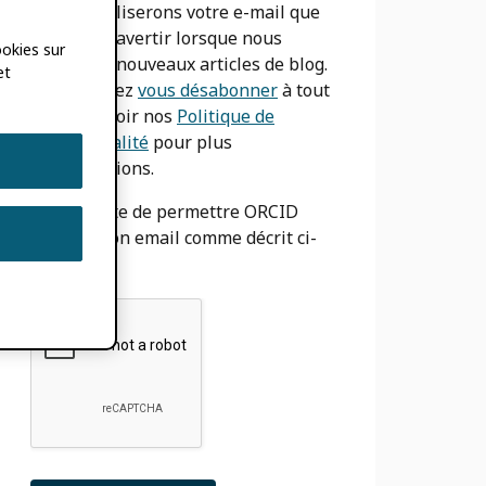
Nous n'utiliserons votre e-mail que
pour vous avertir lorsque nous
ookies sur
aurons de nouveaux articles de blog.
et
Vous pouvez
vous désabonner
à tout
moment. Voir nos
Politique de
confidentialité
pour plus
d'informations.
J'accepte de permettre ORCID
utiliser mon email comme décrit ci-
dessus