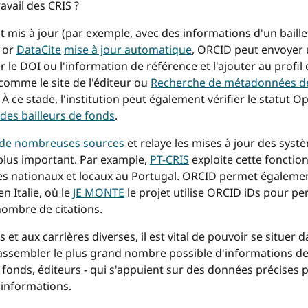
vail des CRIS ?
 mis à jour (par exemple, avec des informations d'un baille
or
DataCite
mise à jour automatique
, ORCID peut envoyer u
le DOI ou l'information de référence et l'ajouter au profil d
comme le site de l'éditeur ou
Recherche de métadonnées de
À ce stade, l'institution peut également vérifier le statut O
 des bailleurs de fonds
.
s de nombreuses sources
et relaye les mises à jour des systè
 plus important. Par example,
PT-CRIS
exploite cette fonctio
es nationaux et locaux au Portugal. ORCID permet égaleme
 Italie, où le
JE MONTE
le projet utilise ORCID iDs pour pe
ombre de citations.
et aux carrières diverses, il est vital de pouvoir se situe
ssembler le plus grand nombre possible d'informations de 
onds, éditeurs - qui s'appuient sur des données précises pou
informations.