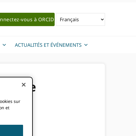
nnectez-vous à ORCID
ACTUALITÉS ET ÉVÉNEMENTS
èmes de
he
cookies sur
on et