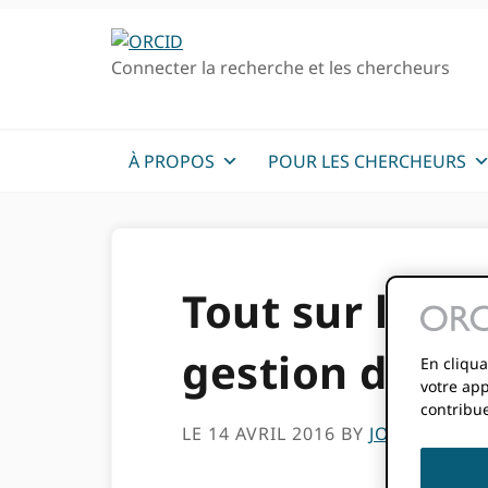
Passer
Passer
à
au
Connecter la recherche et les chercheurs
la
contenu
navigation
principal
principale
À PROPOS
POUR LES CHERCHEURS
Tout sur le fl
gestion de l'
En cliqua
votre app
contribue
LE 14 AVRIL 2016
BY
JOSH BROW