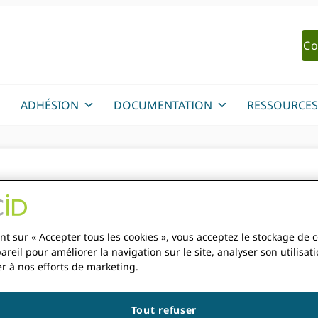
Co
ADHÉSION
DOCUMENTATION
RESSOURCES
ux : ORCID et les syst
information de recherc
nt sur « Accepter tous les cookies », vous acceptez le stockage de 
areil pour améliorer la navigation sur le site, analyser son utilisati
r à nos efforts de marketing.
N
Tout refuser