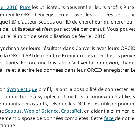
ier 2016
,
Pure
les utilisateurs peuvent lier leurs profils Pur
uement le ORCID enregistrement avec les données de publica
s que l'ID d'auteur Scopus ou l'ID de chercheur du chercheur) e
 de l'utilisateur et n'est pas activée par défaut. Vous pouve
notre réunion de sensibilisation de février 2016.
nchroniser leurs résultats dans Converis avec leurs ORCID 
 de la ORCID API de membre Premium. Les chercheurs peuve
ntifiants. Encore une fois, afin d'activer la connexion, chaq
lire et à écrire les données dans leur ORCID enregistrer. Le
son
Symplectique
profil, ils ont la possibilité de connecter l
t connectez-le à Symplectic. Une fois la connexion établie,
ifiants persistants, tels que les DOI, et les utiliser pour 
que
Scopus
,
Web of Science
,
CrossRef
, en aidant à éliminer l
lissement dispose de données complètes. Cette
face
de notre
tionne.