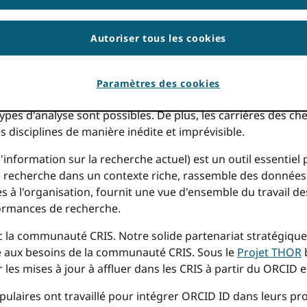
s. Les informations contenues dans cet article peuvent être
Autoriser tous les cookies
utiliser davantage et mieux le volume et la variété croiss
le portefeuille complet des activités d'un chercheur. Nous
e qui sous-tendent la recherche moderne. Des idées plus 
Paramètres des cookies
 par les pairs et à la bibliométrie traditionnels, et le vol
pes d'analyse sont possibles. De plus, les carrières des ch
s disciplines de manière inédite et imprévisible.
information sur la recherche actuel) est un outil essentie
de recherche dans un contexte riche, rassemble des donnée
 à l'organisation, fournit une vue d'ensemble du travail de
ormances de recherche.
 la communauté CRIS. Notre solide partenariat stratégiqu
e aux besoins de la communauté CRIS. Sous le
Projet THOR
b
les mises à jour à affluer dans les CRIS à partir du ORCID 
opulaires ont travaillé pour intégrer ORCID ID dans leurs pro