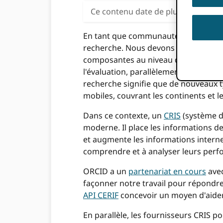
Ce contenu date de plus de trois an
En tant que communauté, nous devons 
recherche. Nous devons reconnaître 
composantes au niveau de la personn
l'évaluation, parallèlement à l'examen
recherche signifie que de nouveaux ty
mobiles, couvrant les continents et le
Dans ce contexte, un
CRIS
(système d'
moderne. Il place les informations 
et augmente les informations internes
comprendre et à analyser leurs perf
ORCID a un
partenariat en cours
avec
façonner notre travail pour répondr
API CERIF
concevoir un moyen d'aider 
En parallèle, les fournisseurs CRIS p