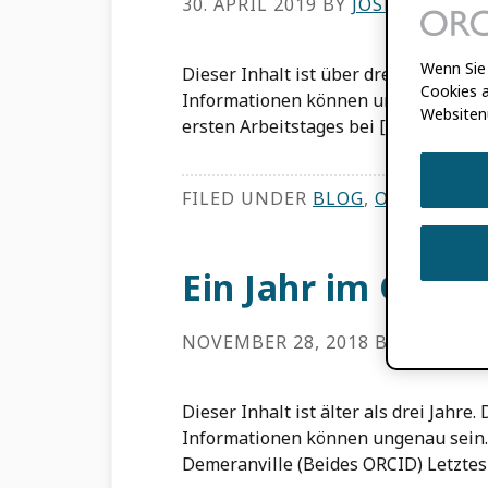
30. APRIL 2019
BY
JOSH BROWN
Wenn Sie 
Dieser Inhalt ist über drei Jahre alt.
Cookies a
Informationen können ungenau sein.
Websiten
ersten Arbeitstages bei […] gewesen.
FILED UNDER
BLOG
,
ORCID NEW
Ein Jahr im ORBI
NOVEMBER 28, 2018
BY
JOSH B
Dieser Inhalt ist älter als drei Jahre
Informationen können ungenau sein.
Demeranville (Beides ORCID) Letztes