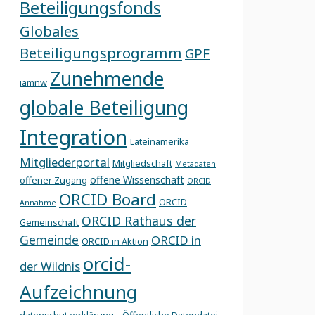
Beteiligungsfonds
Globales
Beteiligungsprogramm
GPF
Zunehmende
iamnw
globale Beteiligung
Integration
Lateinamerika
Mitgliederportal
Mitgliedschaft
Metadaten
offene Wissenschaft
offener Zugang
ORCID
ORCID Board
ORCID
Annahme
ORCID Rathaus der
Gemeinschaft
Gemeinde
ORCID in
ORCID in Aktion
orcid-
der Wildnis
Aufzeichnung
,