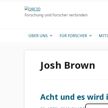
Direkt
Direkt
Direkt
zur
zum
zum
Forschung und Forscher verbinden
Hauptnavigation
Inhalt
Haupt
Sidebar
ÜBER UNS
FÜR FORSCHER
MIT
Josh Brown
Acht und es wird