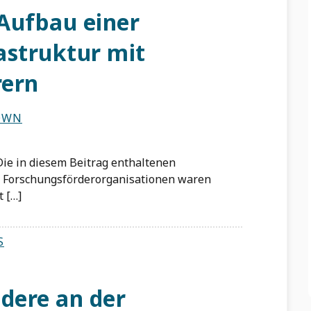
Aufbau einer
astruktur mit
rern
OWN
. Die in diesem Beitrag enthaltenen
 Forschungsförderorganisationen waren
t […]
S
dere an der