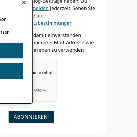
wir neue Blog-Beiträge haben. Du
kannst
abmelden
jederzeit. Sehen Sie
sich unsere an
 von
Datenschutzbestimmungen
.
tzen.
Ich bin damit einverstanden
ORCID um meine E-Mail-Adresse wie
oben beschrieben zu verwenden