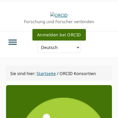
Direkt
Direkt
zur
zum
Hauptnavigation
Inhalt
Forschung und Forscher verbinden
Anmelden bei ORCID
Sie sind hier:
Startseite
/
ORCID Konsortien