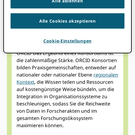
Ressourcen auf
Alle ablehnen
kosteneffiziente
Alle Cookies akzeptieren
Weise
Cookie-Einstellungen
Die Vorteile der Zugehörigkeit zu einem
ORCID Das Ergebnis eines Konsortiums ist
die zahlenmäßige Stärke. ORCID Konsortien
bilden Praxisgemeinschaften, entweder auf
nationaler oder nationaler Ebene
regionalen
Kontext
, die Wissen teilen und Ressourcen
auf kostengünstige Weise bündeln, um die
Integration in Organisationssysteme zu
beschleunigen, sodass Sie die Reichweite
von Daten in Forscherakten und im
gesamten Forschungsökosystem
maximieren können.