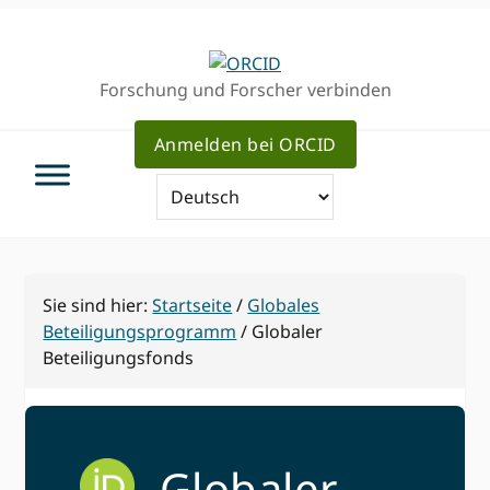
Direkt
Direkt
zur
zum
Hauptnavigation
Inhalt
Forschung und Forscher verbinden
Anmelden bei ORCID
Sie sind hier:
Startseite
/
Globales
Beteiligungsprogramm
/
Globaler
Beteiligungsfonds
Globaler