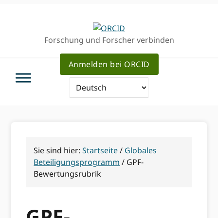
Direkt
Direkt
zur
zum
Hauptnavigation
Inhalt
Forschung und Forscher verbinden
Anmelden bei ORCID
Sie sind hier:
Startseite
/
Globales
Beteiligungsprogramm
/
GPF-
Bewertungsrubrik
GPF-