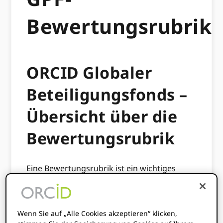
Bewertungsrubrik
ORCID Globaler
Beteiligungsfonds –
Übersicht über die
Bewertungsrubrik
Eine Bewertungsrubrik ist ein wichtiges
Instrument, um Konsistenz und Transparenz
bei der Auswahl der geförderten Vorschläge
sicherzustellen. Die besten Rubriken tragen
Wenn Sie auf „Alle Cookies akzeptieren“ klicken,
dazu bei, zu artikulieren, was Exzellenz ist,