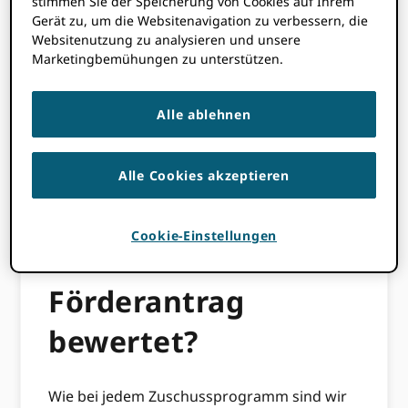
stimmen Sie der Speicherung von Cookies auf Ihrem
welche Merkmale in einem Vorschlag am
Gerät zu, um die Websitenavigation zu verbessern, die
wichtigsten sind, und sie tragen dazu bei,
Websitenutzung zu analysieren und unsere
das Potenzial für Voreingenommenheit zu
Marketingbemühungen zu unterstützen.
beseitigen, indem sie die Kriterien objektiver
gestalten. Wir haben eine detaillierte Rubrik
Alle ablehnen
erstellt, die wir zur Bewertung von
Fördervorschlägen verwenden werden.
Dieses Dokument gibt einen Überblick über
Alle Cookies akzeptieren
die sieben Kriterien, auf denen unsere
Bewertungen basieren werden.
Cookie-Einstellungen
Wie wird der
Förderantrag
bewertet?
Wie bei jedem Zuschussprogramm sind wir