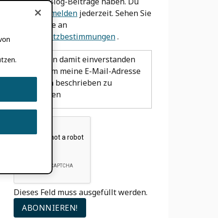
wir neue Blog-Beiträge haben. Du
kannst
abmelden
jederzeit. Sehen Sie
sich unsere an
Datenschutzbestimmungen
.
 von
Ich bin damit einverstanden
tzen.
ORCID um meine E-Mail-Adresse
wie oben beschrieben zu
verwenden
Dieses Feld muss ausgefüllt werden.