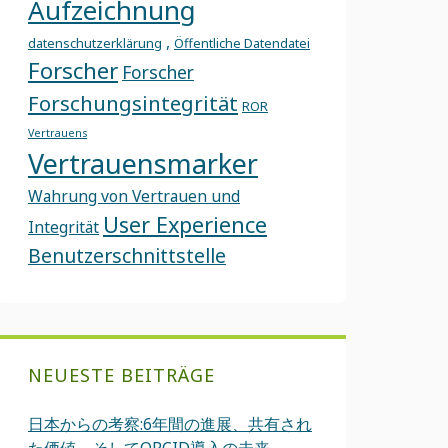
Aufzeichnung
,
datenschutzerklärung
Öffentliche Datendatei
Forscher
Forscher
Forschungsintegrität
ROR
Vertrauens
Vertrauensmarker
Wahrung von Vertrauen und
User Experience
Integrität
Benutzerschnittstelle
NEUESTE BEITRÄGE
日本からの考察:6年間の進展、共有され
た価値、そしてORCID導入の未来