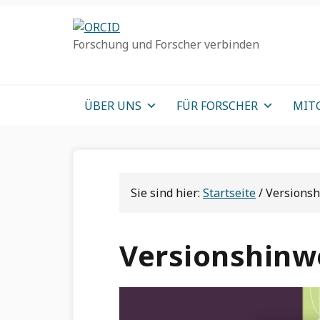
Direkt
Direkt
Direkt
zur
zum
zum
Forschung und Forscher verbinden
Hauptnavigation
Inhalt
Haupt
Sidebar
ÜBER UNS
FÜR FORSCHER
MIT
Sie sind hier:
Startseite
/
Versionsh
Versionshinwe