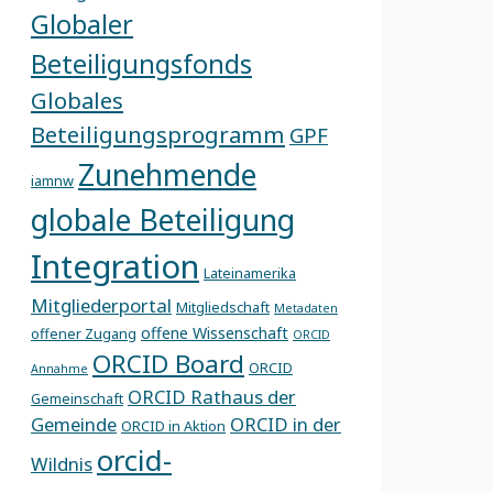
Globaler
Beteiligungsfonds
Globales
Beteiligungsprogramm
GPF
Zunehmende
iamnw
globale Beteiligung
Integration
Lateinamerika
Mitgliederportal
Mitgliedschaft
Metadaten
offene Wissenschaft
offener Zugang
ORCID
ORCID Board
ORCID
Annahme
ORCID Rathaus der
Gemeinschaft
Gemeinde
ORCID in der
ORCID in Aktion
orcid-
Wildnis