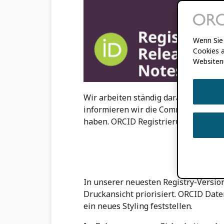
Wenn Sie 
Cookies a
Websiten
Wir arbeiten ständig daran, die Benu
informieren wir die Community über 
haben. ORCID Registrierung und das 
6 J
In unserer neuesten Registry-Version
Druckansicht priorisiert. ORCID Dat
ein neues Styling feststellen.