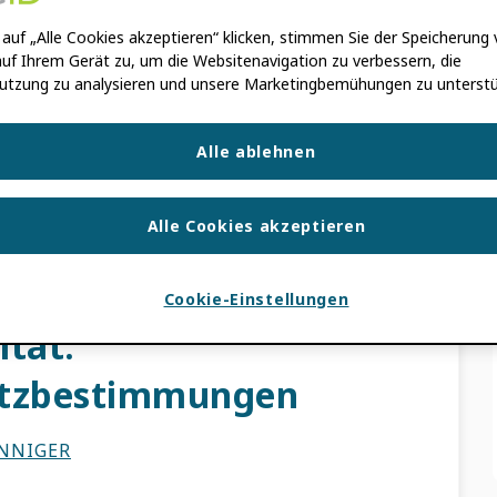
RSON
auf „Alle Cookies akzeptieren“ klicken, stimmen Sie der Speicherung
uf Ihrem Gerät zu, um die Websitenavigation zu verbessern, die
hutztag (oder Datenschutztag, wenn Sie in
utzung zu analysieren und unsere Marketingbemühungen zu unterstü
mitmachen, um das Bewusstsein für den
auf uns alle zu schärfen und um […]
Alle ablehnen
Alle Cookies akzeptieren
DATENSCHUTZERKLÄRUNG
,
VERTRAUENS
,
ATION
Cookie-Einstellungen
ität:
tzbestimmungen
INNIGER