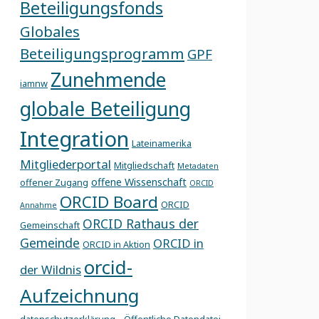
Beteiligungsfonds
Globales
Beteiligungsprogramm
GPF
Zunehmende
iamnw
globale Beteiligung
Integration
Lateinamerika
Mitgliederportal
Mitgliedschaft
Metadaten
offene Wissenschaft
offener Zugang
ORCID
ORCID Board
ORCID
Annahme
ORCID Rathaus der
Gemeinschaft
Gemeinde
ORCID in
ORCID in Aktion
orcid-
der Wildnis
Aufzeichnung
,