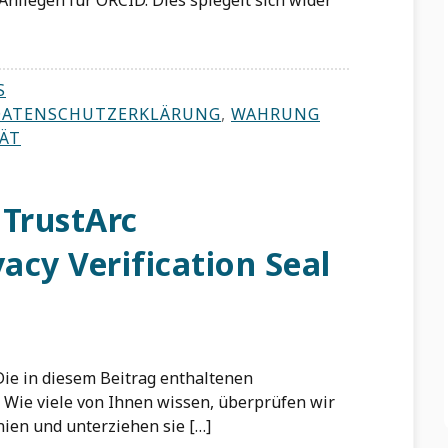
nliegen für ORCID. Dies spiegelt sich wider
S
DATENSCHUTZERKLÄRUNG
,
WAHRUNG
ÄT
 TrustArc
vacy Verification Seal
. Die in diesem Beitrag enthaltenen
Wie viele von Ihnen wissen, überprüfen wir
nien und unterziehen sie […]