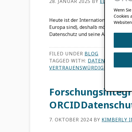
28. JANUAR 2025
BY
ELLEN PATE
Wenn Sie 
Cookies a
Heute ist der Internationale Datensc
Websiten
Europa sind), deshalb möchten wir 
Datenschutz und seine Auswirkungen 
FILED UNDER
BLOG
TAGGED WITH:
DATENSCHUTZ
,
VERTRAUENSWÜRDIGE ORGANIS
Forschungsintegr
ORCIDDatenschu
7. OKTOBER 2024
BY
KIMBERLY 