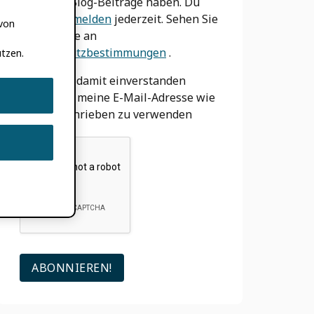
wir neue Blog-Beiträge haben. Du
kannst
abmelden
jederzeit. Sehen Sie
 von
sich unsere an
Datenschutzbestimmungen
.
tzen.
Ich bin damit einverstanden
ORCID um meine E-Mail-Adresse wie
oben beschrieben zu verwenden