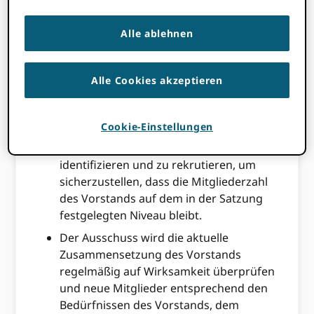
überprüfen und dem Vorstand zu
empfehlen, die für diese Tätigkeit qualifiziert
Alle ablehnen
sind ORCID Vorstandsmitglieder und andere
Maßnahmen, die in angemessenem
Zusammenhang mit den Zwecken des
Alle Cookies akzeptieren
Ausschusses stehen oder vom Vorstand von
Zeit zu Zeit zugewiesen werden. Speziell:
Cookie-Einstellungen
Der Ausschuss ist bestrebt, bei Bedarf
neue Vorstandsmitglieder zu
identifizieren und zu rekrutieren, um
sicherzustellen, dass die Mitgliederzahl
des Vorstands auf dem in der Satzung
festgelegten Niveau bleibt.
Der Ausschuss wird die aktuelle
Zusammensetzung des Vorstands
regelmäßig auf Wirksamkeit überprüfen
und neue Mitglieder entsprechend den
Bedürfnissen des Vorstands, dem