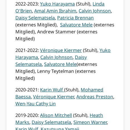
2022-2023:
Yuko Harayama
(Stuhl),
Linda
O'Brien
,
Amal Amin Ibrahim
,
Calvin Johnson
,
Daisy Selematsela
,
Patricia Brennan
(externes Mitglied),
Salvatore Mele
(externes
Mitglied), Andrew Stammer (externes
Mitglied)
2021-2022:
Véronique Kiermer
(Stuhl),
Yuko
Harayama
,
Calvin Johnson
,
Daisy
Selematsela
,
Salvatore Mele
(externes
Mitglied), Lenny Teytelman (externes
Mitglied)
2020-2021:
Karin Wulf
(Stuhl),
Mohamed
Baessa
,
Véronique Kiermer
,
Andreas Preston
,
Wen-Yau Cathy Lin
2019-2020:
Alison Mitchell
(Stuhl),
Heath
Marks
,
Daisy Selematsela
,
Simeon Warner
,
Karin Wulf
,
Kazutsuna Yamaji