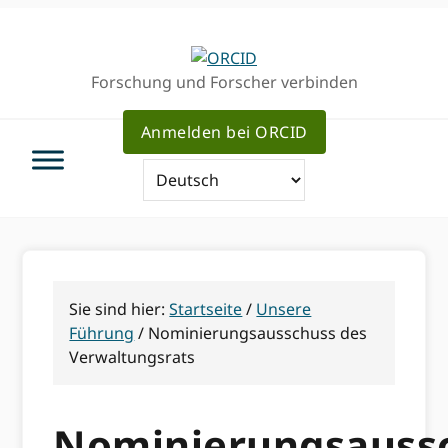
Direkt
Direkt
zur
zum
Hauptnavigation
Inhalt
Forschung und Forscher verbinden
Anmelden bei ORCID
Sie sind hier:
Startseite
/
Unsere
Führung
/
Nominierungsausschuss des
Verwaltungsrats
Nominierungsauss