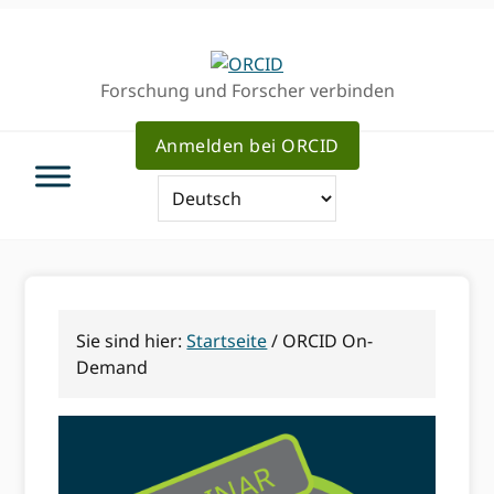
Direkt
Direkt
zur
zum
Hauptnavigation
Inhalt
Forschung und Forscher verbinden
Anmelden bei ORCID
Sie sind hier:
Startseite
/
ORCID On-
Demand