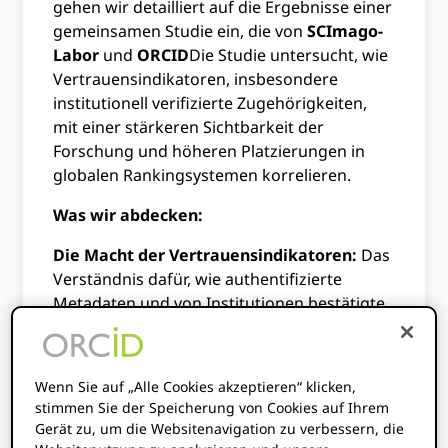
gehen wir detailliert auf die Ergebnisse einer
gemeinsamen Studie ein, die von
SCImago-
Labor
und
ORCID
Die Studie untersucht, wie
Vertrauensindikatoren, insbesondere
institutionell verifizierte Zugehörigkeiten,
mit einer stärkeren Sichtbarkeit der
Forschung und höheren Platzierungen in
globalen Rankingsystemen korrelieren.
Was wir abdecken:
Die Macht der Vertrauensindikatoren:
Das
Verständnis dafür, wie authentifizierte
Metadaten und von Institutionen bestätigte
Daten eine „Vertrauensebene“ schaffen, die
traditionellen, selbstberichteten Profilen
fehlt.
Wenn Sie auf „Alle Cookies akzeptieren“ klicken,
stimmen Sie der Speicherung von Cookies auf Ihrem
Globale Analysen & Trends:
Ergebnisse
Gerät zu, um die Websitenavigation zu verbessern, die
einer Analyse von über 9,000 Institutionen,