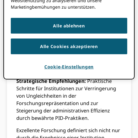
Websitenutzung zu analysieren und unsere
die verdeutlichen, wie ORCID Die
Marketingbemühungen zu unterstützen.
Adoptionsmuster variieren je nach Region
und Sektor.
Alle ablehnen
Die Verbindung zu den Ranglisten:
Entdecken Sie den statistisch signifikanten
Zusammenhang zwischen der
Alle Cookies akzeptieren
systematischen Nutzung von ORCID und
verbesserte institutionelle Leistung in
Cookie-Einstellungen
globalen Rankings.
Strategische Empfehlungen:
Praktische
Schritte für Institutionen zur Verringerung
von Ungleichheiten in der
Forschungsrepräsentation und zur
Steigerung der administrativen Effizienz
durch bewährte PID-Praktiken.
Exzellente Forschung definiert sich nicht nur
durch die Ergebnisse einer Institution,