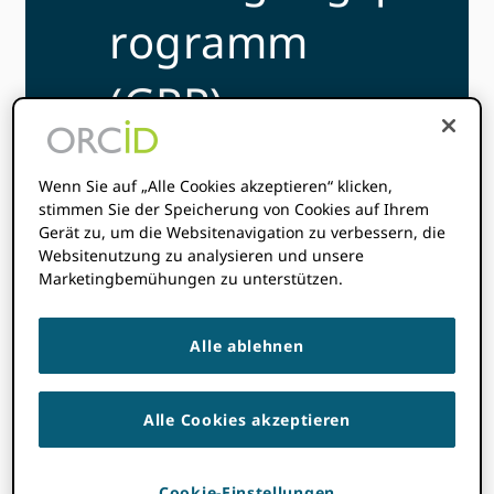
rogramm
(GPP)
Wenn Sie auf „Alle Cookies akzeptieren“ klicken,
stimmen Sie der Speicherung von Cookies auf Ihrem
Gerät zu, um die Websitenavigation zu verbessern, die
Websitenutzung zu analysieren und unsere
Das ORCID Das Global Participation Program
Marketingbemühungen zu unterstützen.
ist eine Initiative, die als Reaktion auf die
Bedürfnisse der Gemeinschaft in
Alle ablehnen
Zusammenarbeit mit unseren großzügigen
Partnern ins Leben gerufen wurde.
Alle Cookies akzeptieren
Cookie-Einstellungen