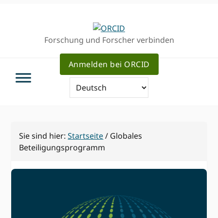
Direkt
Direkt
zur
zum
Hauptnavigation
Inhalt
Forschung und Forscher verbinden
Anmelden bei ORCID
Sie sind hier:
Startseite
/
Globales
Beteiligungsprogramm