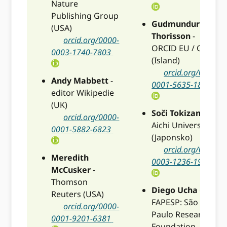
Nature
Publishing Group
Gudmundur
(USA)
Thorisson
-
orcid.org/0000-
ORCID EU / ODIN
0003-1740-7803
(Island)
orcid.org/0000-
Andy Mabbett
-
0001-5635-1860
editor Wikipedie
(UK)
Soči Tokizane
-
orcid.org/0000-
Aichi University
0001-5882-6823
(Japonsko)
orcid.org/0000-
Meredith
0003-1236-1930
McCusker
-
Thomson
Diego Ucha
-
Reuters (USA)
FAPESP: São
orcid.org/0000-
Paulo Research
0001-9201-6381
Foundation