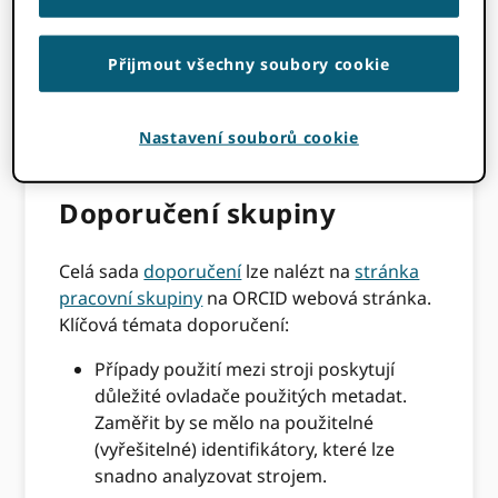
doporučení pro vylepšení (viz úplné znění)
Poplatek pracovní skupiny Works Metadata
.)
Přijmout všechny soubory cookie
I když použitelnost a vystavení děl nebyly
přímo součástí poplatku skupiny, tato
témata se občas vynořila a byly také vzaty
Nastavení souborů cookie
návrhy.
Doporučení skupiny
Celá sada
doporučení
lze nalézt na
stránka
pracovní skupiny
na ORCID webová stránka.
Klíčová témata doporučení:
Případy použití mezi stroji poskytují
důležité ovladače použitých metadat.
Zaměřit by se mělo na použitelné
(vyřešitelné) identifikátory, které lze
snadno analyzovat strojem.