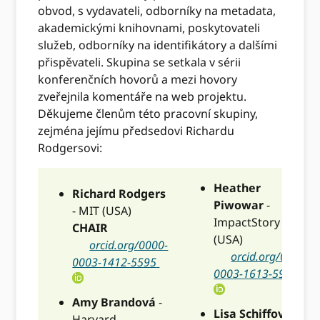
obvod, s vydavateli, odborníky na metadata,
akademickými knihovnami, poskytovateli
služeb, odborníky na identifikátory a dalšími
přispěvateli. Skupina se setkala v sérii
konferenčních hovorů a mezi hovory
zveřejnila komentáře na web projektu.
Děkujeme členům této pracovní skupiny,
zejména jejímu předsedovi Richardu
Rodgersovi:
Heather
Richard Rodgers
Piwowar
-
- MIT (USA)
ImpactStory
CHAIR
(USA)
orcid.org/0000-
orcid.org/0000-
0003-1412-5595
0003-1613-5981
Amy Brandová
-
Lisa Schiffová
-
Harvard