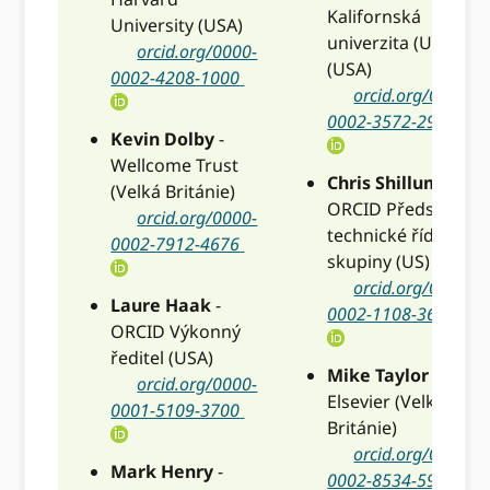
Kalifornská
University (USA)
univerzita (UCOP)
orcid.org/0000-
(USA)
0002-4208-1000
orcid.org/0000-
0002-3572-2981
Kevin Dolby
-
Wellcome Trust
Chris Shillum
-
(Velká Británie)
ORCID Předseda
orcid.org/0000-
technické řídící
0002-7912-4676
skupiny (US)
orcid.org/0000-
Laure Haak
-
0002-1108-3660
ORCID Výkonný
ředitel (USA)
Mike Taylor
-
orcid.org/0000-
Elsevier (Velká
0001-5109-3700
Británie)
orcid.org/0000-
Mark Henry
-
0002-8534-5985