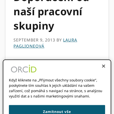
naší pracovní
skupiny
SEPTEMBER 9, 2013
BY
LAURA
PAGLIONEOVÁ
Tento obsah je starší než tři roky.
Informace v tomto příspěvku mohou být
nepřesné.
Když kliknete na „Přijmout všechny soubory cookie“,
poskytnete tím souhlas k jejich ukládání na vašem
ORCID vytvořil
technická pracovní skupina
v
zařízení, což pomáhá s navigací na stránce, s analýzou
únoru 2013 ke zkoumání metadat použitých
využití dat a s našimi marketingovými snahami.
pro Works v EU ORCID Registr. Účtovali jsme
skupině, aby zkontrolovala aktuální data a
Zamítnout vše
modely služeb Works a předložila