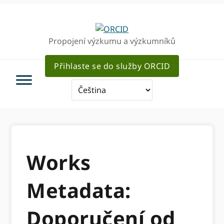
Přejít
Přejít
k
k
hlavnímu
hlavnímu
Propojení výzkumu a výzkumníků
navigaci
obsahu
Přihlaste se do služby ORCID
Works
Metadata:
Doporučení od