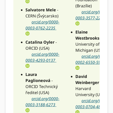
(Brazílie)
Salvatore Mele
-
orcid.org/0000-
CERN (Švýcarsko)
0003-3577-2265
orcid.org/0000-
0003-0762-2235
Elaine
Westbrooksová
-
Catalina Oyler
-
University of
ORCID (USA)
Michigan (USA)
orcid.org/0000-
orcid.org/0000-
0003-4293-0137
0002-6550-5910
Laura
David
Paglioneová
-
Weinberger
-
ORCID Technický
Harvard
ředitel (USA)
University (USA)
orcid.org/0000-
orcid.org/0000-
0003-3188-6273
0003-0704-4834