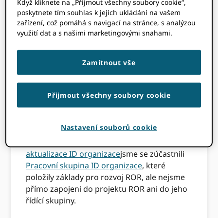
Když kliknete na „Přijmout všechny soubory cookie“,
naše plány na podporu ROR v EU ORCID
poskytnete tím souhlas k jejich ukládání na vašem
Registr, takže dnešní příspěvek věnujeme
zařízení, což pomáhá s navigací na stránce, s analýzou
všem věcem ORCID + ROR.
využití dat a s našimi marketingovými snahami.
Is ORCID podílí se na
Zamítnout vše
projektu a správě
ROR?
Přijmout všechny soubory cookie
Nastavení souborů cookie
Jako bývalý ORCID palubní židle Veronique
Kiermer uvedená v našem
poslední
aktualizace ID organizace
jsme se zúčastnili
Pracovní skupina ID organizace
, které
položily základy pro rozvoj ROR, ale nejsme
přímo zapojeni do projektu ROR ani do jeho
řídící skupiny.