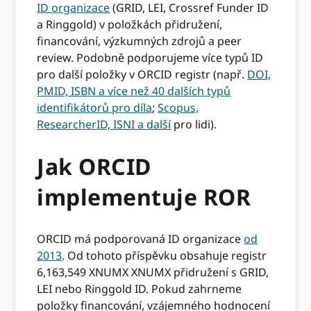
ID organizace
(GRID, LEI, Crossref Funder ID
a Ringgold) v položkách přidružení,
financování, výzkumných zdrojů a peer
review. Podobně podporujeme více typů ID
pro další položky v ORCID registr (např.
DOI,
PMID, ISBN a více než 40 dalších typů
identifikátorů pro díla
;
Scopus,
ResearcherID, ISNI a další
pro lidi).
Jak ORCID
implementuje ROR
ORCID má podporovaná ID organizace
od
2013
. Od tohoto příspěvku obsahuje registr
6,163,549 XNUMX XNUMX přidružení s GRID,
LEI nebo Ringgold ID. Pokud zahrneme
položky financování, vzájemného hodnocení