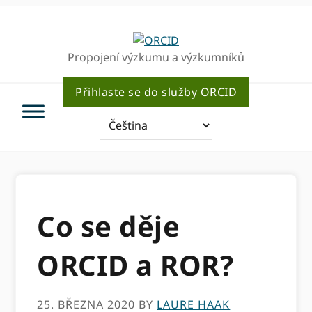
Přejít
Přejít
k
k
hlavnímu
hlavnímu
Propojení výzkumu a výzkumníků
navigaci
obsahu
Přihlaste se do služby ORCID
Co se děje
ORCID a ROR?
25. BŘEZNA 2020
BY
LAURE HAAK