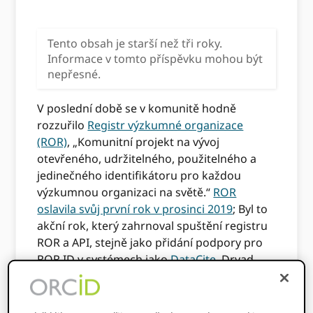
Tento obsah je starší než tři roky.
Informace v tomto příspěvku mohou být
nepřesné.
V poslední době se v komunitě hodně
rozzuřilo
Registr výzkumné organizace
(ROR)
, „Komunitní projekt na vývoj
otevřeného, ​​udržitelného, ​​použitelného a
jedinečného identifikátoru pro každou
výzkumnou organizaci na světě.“
ROR
oslavila svůj první rok v prosinci 2019
; Byl to
akční rok, který zahrnoval spuštění registru
ROR a API, stejně jako přidání podpory pro
ROR ID v systémech jako
DataCite
, Dryad,
Wikidata a GRID.
Objevují se otázky ORCIDzapojení do ROR a