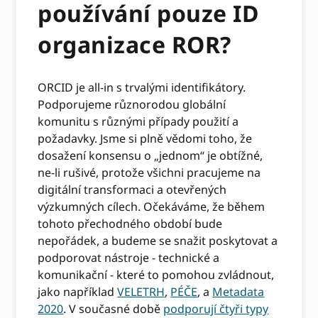
používání pouze ID
organizace ROR?
ORCID je all-in s trvalými identifikátory.
Podporujeme různorodou globální
komunitu s různými případy použití a
požadavky. Jsme si plně vědomi toho, že
dosažení konsensu o „jednom“ je obtížné,
ne-li rušivé, protože všichni pracujeme na
digitální transformaci a otevřených
výzkumných cílech. Očekáváme, že během
tohoto přechodného období bude
nepořádek, a budeme se snažit poskytovat a
podporovat nástroje - technické a
komunikační - které to pomohou zvládnout,
jako například
VELETRH
,
PÉČE
, a
Metadata
2020
. V současné době
podporují čtyři typy