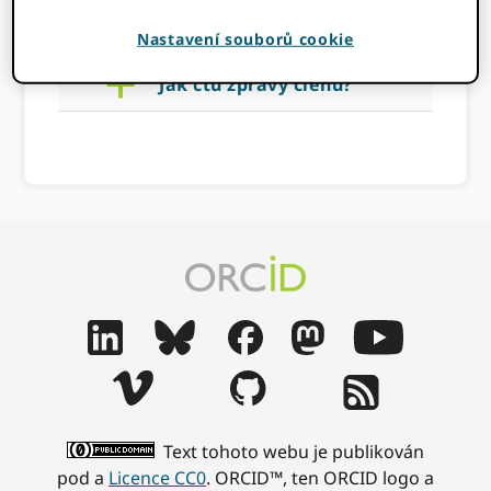
BLACKBURN
Nastavení souborů cookie
a
Jak čtu zprávy členů?
Text tohoto webu je publikován
pod a
Licence CC0
. ORCID™, ten ORCID logo a