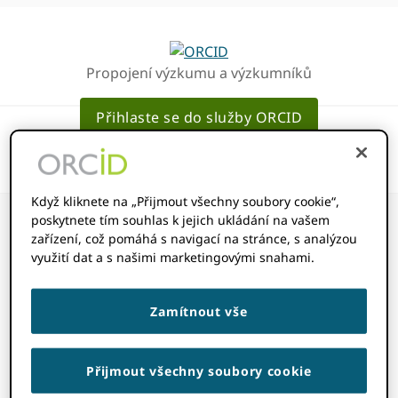
Přejít
Přejít
k
k
hlavnímu
hlavnímu
Propojení výzkumu a výzkumníků
navigaci
obsahu
Přihlaste se do služby ORCID
Když kliknete na „Přijmout všechny soubory cookie“,
poskytnete tím souhlas k jejich ukládání na vašem
zařízení, což pomáhá s navigací na stránce, s analýzou
využití dat a s našimi marketingovými snahami.
Jak čtu zprávy
Zamítnout vše
členů?
Přijmout všechny soubory cookie
NOVEMBER 14, 2022
BY
ROB