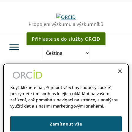
Přejít
Přejít
k
k
hlavnímu
hlavnímu
Propojení výzkumu a výzkumníků
navigaci
obsahu
Přihlaste se do služby ORCID
Když kliknete na „Přijmout všechny soubory cookie“,
Jsem členem, co
poskytnete tím souhlas k jejich ukládání na vašem
zařízení, což pomáhá s navigací na stránce, s analýzou
využití dat a s našimi marketingovými snahami.
teď?
Zamítnout vše