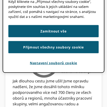
Když kliknete na „Přijmout všechny soubory cookie“,
MEJIASOVÁ
poskytnete tím souhlas k jejich ukládání na vašem
zařízení, což pomáhá s navigací na stránce, s analýzou
využití dat a s našimi marketingovými snahami.
Tento obsah je starší než tři roky.
Informace v tomto příspěvku mohou být
nepřesné.
Zamítnout vše
16. října je páté
Přijmout všechny soubory cookie
výročí
ORCIDspuštění a
nemůžeme se
Nastavení souborů cookie
dočkat, až
začneme oslavy!
Jak dlouhou cestu jsme ušli! Jsme opravdu
nadšeni, že jsme dosáhli tohoto milníku
podporovaného více než 700 členy ze všech
oborů a regionů, mnoha účastníky pracovní
skupiny, velmi angažovanou radou a