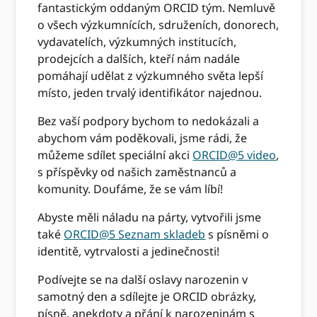
fantastickým oddaným ORCID tým. Nemluvě
o všech výzkumnících, sdruženích, donorech,
vydavatelích, výzkumných institucích,
prodejcích a dalších, kteří nám nadále
pomáhají udělat z výzkumného světa lepší
místo, jeden trvalý identifikátor najednou.
Bez vaší podpory bychom to nedokázali a
abychom vám poděkovali, jsme rádi, že
můžeme sdílet speciální akci
ORCID@5 video
,
s příspěvky od našich zaměstnanců a
komunity. Doufáme, že se vám líbí!
Abyste měli náladu na párty, vytvořili jsme
také
ORCID@5 Seznam skladeb
s písněmi o
identitě, vytrvalosti a jedinečnosti!
Podívejte se na další oslavy narozenin v
samotný den a sdílejte je ORCID obrázky,
písně, anekdoty a přání k narozeninám s