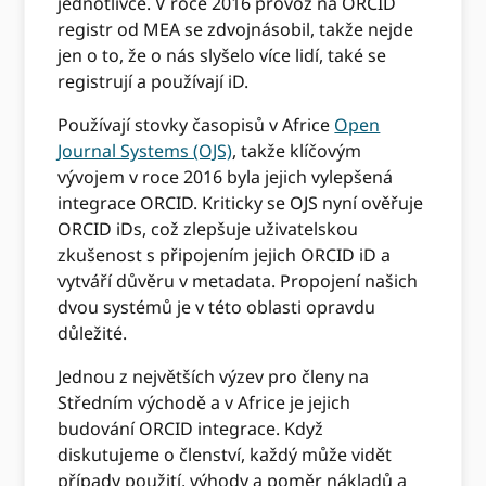
jednotlivce. V roce 2016 provoz na ORCID
registr od MEA se zdvojnásobil, takže nejde
jen o to, že o nás slyšelo více lidí, také se
registrují a používají iD.
Používají stovky časopisů v Africe
Open
Journal Systems (OJS)
, takže klíčovým
vývojem v roce 2016 byla jejich vylepšená
integrace ORCID. Kriticky se OJS nyní ověřuje
ORCID iDs, což zlepšuje uživatelskou
zkušenost s připojením jejich ORCID iD a
vytváří důvěru v metadata. Propojení našich
dvou systémů je v této oblasti opravdu
důležité.
Jednou z největších výzev pro členy na
Středním východě a v Africe je jejich
budování ORCID integrace. Když
diskutujeme o členství, každý může vidět
případy použití, výhody a poměr nákladů a