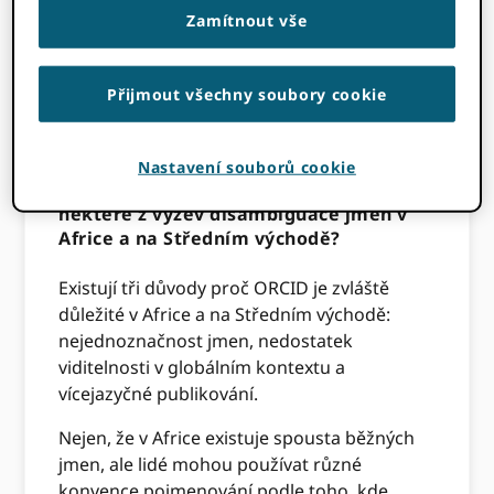
Zamítnout vše
Zdroj:
FreeWorldMaps.net
ORCIDRegionální ředitel pro Evropu, Střední
východ a Afriku hovoří o nedávném vývoji a
Přijmout všechny soubory cookie
připravovaných projektech na Středním
východě a v Africe.
Nastavení souborů cookie
Mohli byste začít tím, že představíte
některé z výzev disambiguace jmen v
Africe a na Středním východě?
Existují tři důvody proč ORCID je zvláště
důležité v Africe a na Středním východě:
nejednoznačnost jmen, nedostatek
viditelnosti v globálním kontextu a
vícejazyčné publikování.
Nejen, že v Africe existuje spousta běžných
jmen, ale lidé mohou používat různé
konvence pojmenování podle toho, kde