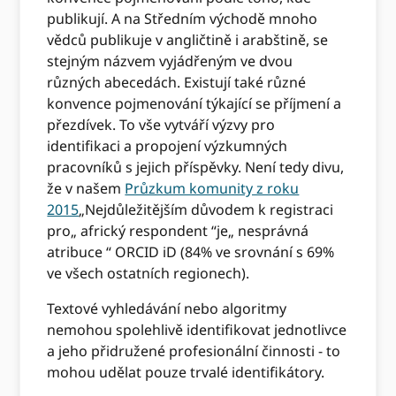
publikují. A na Středním východě mnoho
vědců publikuje v angličtině i arabštině, se
stejným názvem vyjádřeným ve dvou
různých abecedách. Existují také různé
konvence pojmenování týkající se příjmení a
přezdívek. To vše vytváří výzvy pro
identifikaci a propojení výzkumných
pracovníků s jejich příspěvky. Není tedy divu,
že v našem
Průzkum komunity z roku
2015
„Nejdůležitějším důvodem k registraci
pro„ africký respondent “je„ nesprávná
atribuce “ ORCID iD (84% ve srovnání s 69%
ve všech ostatních regionech).
Textové vyhledávání nebo algoritmy
nemohou spolehlivě identifikovat jednotlivce
a jeho přidružené profesionální činnosti - to
mohou udělat pouze trvalé identifikátory.