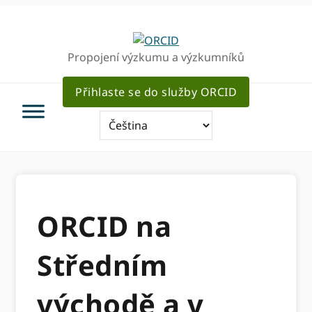
Přejít
Přejít
k
k
hlavnímu
hlavnímu
Propojení výzkumu a výzkumníků
navigaci
obsahu
Přihlaste se do služby ORCID
ORCID na
Středním
východě a v