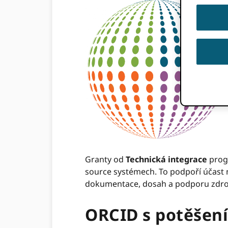
Granty od
Technická integrace
progr
source systémech. To podpoří účast
dokumentace, dosah a podporu zdroj
ORCID s potěšen