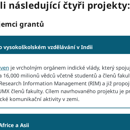
i následující čtyři projekty:
jemci grantů
 vysokoškolském vzdělávání v Indii
oven
je vrcholným orgánem indické vlády, který spojuj
 a 16,000 milionů vědců včetně studentů a členů faku
esearch Information Management (RIM) a již propoj
UMX členů fakulty. Cílem navrhovaného projektu je 
cké komunikační aktivity v zemi.
rice a Asii