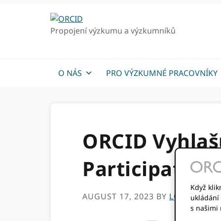
Přejít
Přejít
k
k
Propojení výzkumu a výzkumníků
hlavnímu
hlavnímu
navigaci
obsahu
O NÁS
PRO VÝZKUMNÉ PRACOVNÍKY
ORCID Vyhlaš
Participation
Když klik
AUGUST 17, 2023
BY
LOMBE TEM
ukládání 
s našimi