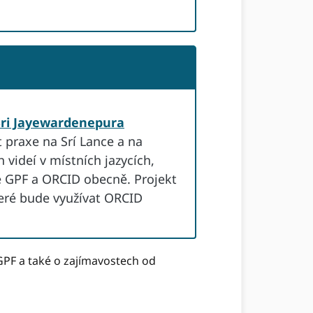
Sri Jayewardenepura
 praxe na Srí Lance a na
videí v místních jazycích,
e GPF a ORCID obecně. Projekt
eré bude využívat ORCID
GPF a také o zajímavostech od