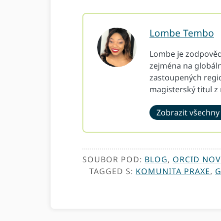
Lombe Tembo
Lombe je zodpovědn
zejména na globální
zastoupených regio
magisterský titul z
Zobrazit všechny
SOUBOR POD:
BLOG
,
ORCID NOV
TAGGED S:
KOMUNITA PRAXE
,
G