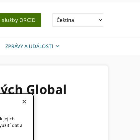
o služby ORCID
ZPRÁVY A UDÁLOSTI
ých Global
k jejich
užití dat a