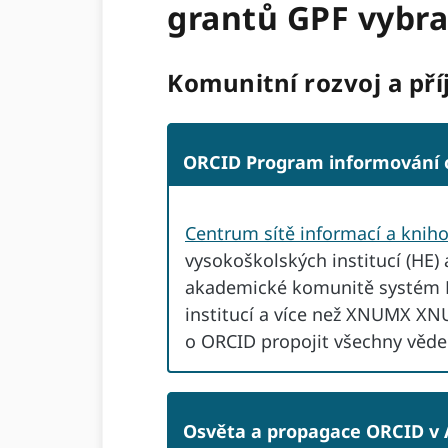
grantů GPF vybral
Komunitní rozvoj a pří
ORCID Program informování o
Centrum sítě informací a knih
vysokoškolských institucí (HE)
akademické komunitě systém R
institucí a více než XNUMX XN
o ORCID propojit všechny věde
Osvěta a propagace ORCID v Af