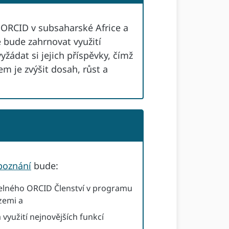
ORCID v subsaharské Africe a
e bude zahrnovat využití
žádat si jejich příspěvky, čímž
em je zvýšit dosah, růst a
poznání
bude:
itelného ORCID Členství v programu
zemi a
využití nejnovějších funkcí