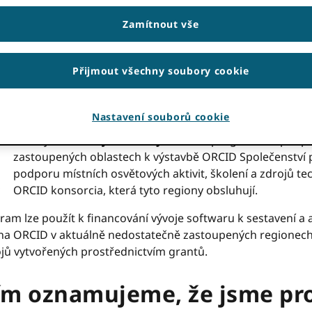
V roce 2022 jsme spustili ORCIDJe
Globální účastnický fo
Zamítnout vše
dvou různých programů – Rozvoj komunity a Outreach a 
prostředek ke zlepšení porozumění a povzbuzení zavád
zastoupených zemích na globálním jihu. Tyto granty jsou
Přijmout všechny soubory cookie
US$5,000 20,000–12 XNUMX, s dobou trvání XNUMX měsíců.
Program globální účasti
(GPP), který je navržen tak, aby 
jihu.
Nastavení souborů cookie
Granty od
Rozvoj komunity a dosah
programová podpor
zastoupených oblastech k výstavbě ORCID Společenství pr
podporu místních osvětových aktivit, školení a zdrojů te
ORCID konsorcia, která tyto regiony obsluhují.
am lze použít k financování vývoje softwaru k sestavení a 
 na ORCID v aktuálně nedostatečně zastoupených regionech
ů vytvořených prostřednictvím grantů.
ím oznamujeme, že jsme pro