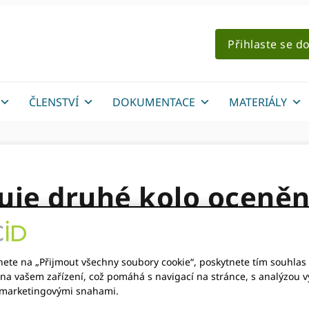
Přihlaste se d
ČLENSTVÍ
DOKUMENTACE
MATERIÁLY
uje druhé kolo oceněn
 Fund
nete na „Přijmout všechny soubory cookie“, poskytnete tím souhlas 
BO
na vašem zařízení, což pomáhá s navigací na stránce, s analýzou vy
 marketingovými snahami.