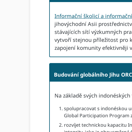
Informační školicí a informační
jihovýchodní Asii prostřednict
stávajících sítí výzkumných pr
vytvoří stejnou příležitost pro
zapojení komunity efektivněji 
Budování globálního Jihu ORC
Na základě svých indonéských
spolupracovat s indonéskou un
Global Participation Program z
rozvíjet technickou kapacitu I
integrity, jako je obousměrná 