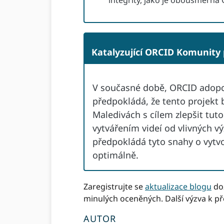
Katalyzující ORCID Komunity
V současné době, ORCID adopce
předpokládá, že tento projekt 
Maledivách s cílem zlepšit tut
vytvářením videí od vlivných 
předpokládá tyto snahy o vytv
optimálně.
Zaregistrujte se
aktualizace blogu
doz
minulých oceněných. Další výzva k př
AUTOR