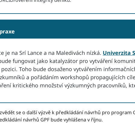
 praxe
 je na Srí Lance a na Maledivách nízká.
Univerzita 
bude fungovat jako katalyzátor pro vytváření komunit
o pozici. Toho bude dosaženo vytvářením informačních 
výzkumníků a pořádáním workshopů propagujících cíl
oření kritického množství výzkumných pracovníků, kt
vědět se o další výzvě k předkládání návrhů pro program 
edkládání návrhů GPF bude vyhlášena v říjnu.