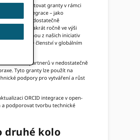
nd
(GPF) poskytovat granty v rámci
Technická integrace – jako
ění ORCID v nedostatečně
 udělovány dvakrát ročně ve výši
 GPF je jednou z našich iniciativ
se zvýšil ORCID členství v globálním
a místních partnerů v nedostatečně
axe. Tyto granty lze použít na
chnické podpory pro vytváření a růst
aktualizaci ORCID integrace v open-
 a podporovat tvorbu technické
 druhé kolo