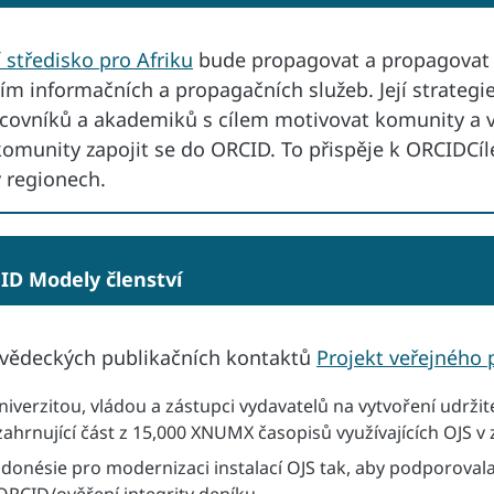
 středisko pro Afriku
bude propagovat a propagovat 
vím informačních a propagačních služeb. Její strategi
acovníků a akademiků s cílem motivovat komunity a vy
 komunity zapojit se do ORCID. To přispěje k ORCIDCíl
v regionech.
ID Modely členství
 vědeckých publikačních kontaktů
Projekt veřejného 
iverzitou, vládou a zástupci vydavatelů na vytvoření udrž
ahrnující část z 15,000 XNUMX časopisů využívajících OJS v 
ndonésie pro modernizaci instalací OJS tak, aby podporovala 
ORCID/ověření integrity deníku.