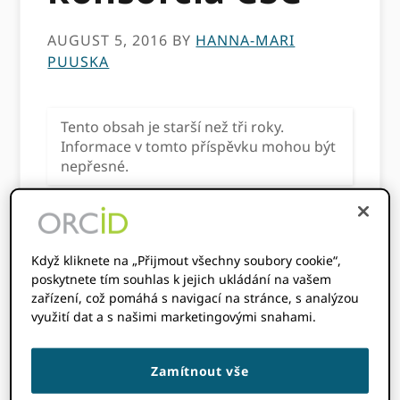
AUGUST 5, 2016
BY
HANNA-MARI
PUUSKA
Tento obsah je starší než tři roky.
Informace v tomto příspěvku mohou být
nepřesné.
Více než polovinu
našeho členství nyní
tvoří národní nebo
Když kliknete na „Přijmout všechny soubory cookie“,
regionální konsorcia.
poskytnete tím souhlas k jejich ukládání na vašem
Finsko je jednou z
zařízení, což pomáhá s navigací na stránce, s analýzou
posledních zemí, které s ní podepsaly
využití dat a s našimi marketingovými snahami.
dohodu o národním konsorciu ORCID,
koordinovaný vedoucím konsorcia CSC - IT
Zamítnout vše
Center for Science Ltd. Zjistěte více o tom,