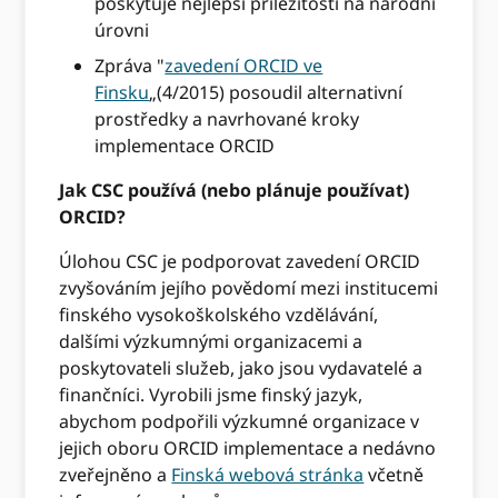
poskytuje nejlepší příležitosti na národní
úrovni
Zpráva "
zavedení ORCID ve
Finsku
„(4/2015) posoudil alternativní
prostředky a navrhované kroky
implementace ORCID
Jak CSC používá (nebo plánuje používat)
ORCID?
Úlohou CSC je podporovat zavedení ORCID
zvyšováním jejího povědomí mezi institucemi
finského vysokoškolského vzdělávání,
dalšími výzkumnými organizacemi a
poskytovateli služeb, jako jsou vydavatelé a
finančníci. Vyrobili jsme finský jazyk,
abychom podpořili výzkumné organizace v
jejich oboru ORCID implementace a nedávno
zveřejněno a
Finská webová stránka
včetně