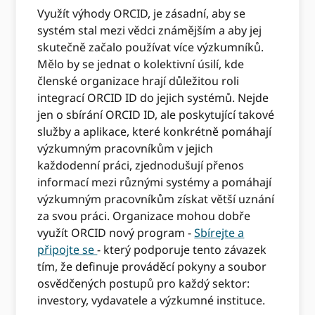
Využít výhody ORCID, je zásadní, aby se
systém stal mezi vědci známějším a aby jej
skutečně začalo používat více výzkumníků.
Mělo by se jednat o kolektivní úsilí, kde
členské organizace hrají důležitou roli
integrací ORCID ID do jejich systémů. Nejde
jen o sbírání ORCID ID, ale poskytující takové
služby a aplikace, které konkrétně pomáhají
výzkumným pracovníkům v jejich
každodenní práci, zjednodušují přenos
informací mezi různými systémy a pomáhají
výzkumným pracovníkům získat větší uznání
za svou práci. Organizace mohou dobře
využít ORCID nový program -
Sbírejte a
připojte se
- který podporuje tento závazek
tím, že definuje prováděcí pokyny a soubor
osvědčených postupů pro každý sektor:
investory, vydavatele a výzkumné instituce.