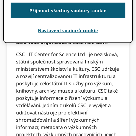
proč a jak CSC a finské konsorcium
spolupracuje ORCID v tomto rozhovoru s
Přijmout všechny soubory cookie
jejich vývojovou manažerkou Hannou-Mari
Puuskou.
Nastavení souborů cookie
Můžete nám prosím říci něco o CSC - co
dělá vaše organizace a vaše role tam?
CSC - IT Center for Science Ltd - je nezisková,
státní společnost spravovaná finským
ministerstvem školství a kultury. CSC udržuje
a rozvíjí centralizovanou IT infrastrukturu a
poskytuje celostátní IT služby pro výzkum,
knihovny, archivy, muzea a kulturu. CSC také
poskytuje informace o řízení výzkumu a
vzdělávání. Jedním z úkolů CSC je vyvíjet a
udržovat nástroje pro efektivní
shromažďování a šíření výzkumných
informací; metadata o výzkumných
projektech, výzkumných pracovnících, jejich