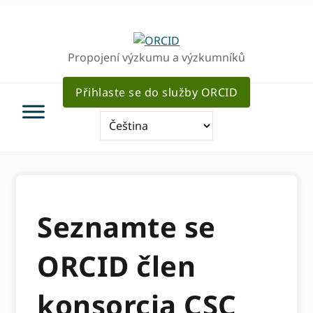
Přejít
Přejít
k
k
hlavnímu
hlavnímu
Propojení výzkumu a výzkumníků
navigaci
obsahu
Přihlaste se do služby ORCID
Seznamte se
ORCID člen
konsorcia CSC