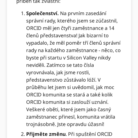
příběh tak zvláštní:
Společenství.
Na prvním zasedání
správní rady, kterého jsem se zúčastnil,
ORCID měl jen čtyři zaměstnance a 14
členů představenstva! Jak bizarní to
vypadalo, že měl poměr tří členů správní
rady na každého zaměstnance - něco, co
byste při startu v Silicon Valley nikdy
neviděli. Zatímco se tato čísla
vyrovnávala, jak jsme rostli,
představenstvo zůstávalo lóží. V
průběhu let jsem si uvědomil, jak moc
ORCID komunita se stará a také kolik
ORCID komunita si zaslouží uznání.
Veškeré oběti, které jsem jako časný
zaměstnanec přinesl, komunita vrátila
trojnásobně. Jste opravdu úžasní!
Přijměte změnu
. Při spuštění ORCID