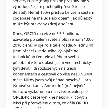
servery ručně (obojí hrozné praktiky, ale s
výhodou, že jste pochopili přesně to, co
děláte!). Nemít 100% přístup ke všem částem
codebase na mě udělalo dojem, jak důležitý
může být otevřený zdroj a sdílení.
Dnes, ORCID má více než 5.5 milionu
uživatelů po celém světě a blíží se nám 1,000
2016 členů. Moje role také rostla. V lednu 40
jsem přešel z vedoucího vývojáře na
technického ředitele a během svého
působení v této oblasti jsem vedl technický
tým devíti lidí rozložených na třech
kontinentech a cestoval do více než XNUMX
měst. Nikdy jsem svůj nápad neschválil pro
týmové setkání v Antarktidě (má největší
hustotu výzkumníků na světě, ideální pro
ORCIDPo cestě vynikne několik klíčových
lekcí při přemýšlení o tom, co dělá ORCID