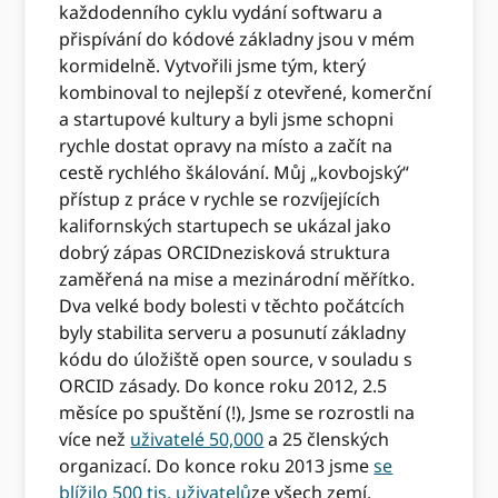
každodenního cyklu vydání softwaru a
přispívání do kódové základny jsou v mém
kormidelně. Vytvořili jsme tým, který
kombinoval to nejlepší z otevřené, komerční
a startupové kultury a byli jsme schopni
rychle dostat opravy na místo a začít na
cestě rychlého škálování. Můj „kovbojský“
přístup z práce v rychle se rozvíjejících
kalifornských startupech se ukázal jako
dobrý zápas ORCIDnezisková struktura
zaměřená na mise a mezinárodní měřítko.
Dva velké body bolesti v těchto počátcích
byly stabilita serveru a posunutí základny
kódu do úložiště open source, v souladu s
ORCID zásady. Do konce roku 2012, 2.5
měsíce po spuštění (!), Jsme se rozrostli na
více než
uživatelé 50,000
a 25 členských
organizací. Do konce roku 2013 jsme
se
blížilo 500 tis. uživatelů
ze všech zemí.