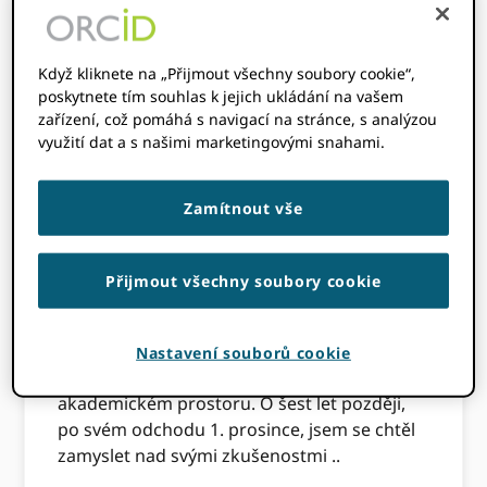
3.9. Nebo panda o
hmotnosti
XNUMX lb
Když kliknete na „Přijmout všechny soubory cookie“,
poskytnete tím souhlas k jejich ukládání na vašem
vyrůstající na
zařízení, což pomáhá s navigací na stránce, s analýzou
váhu XNUMX
využití dat a s našimi marketingovými snahami.
tuny, větší než
průměrný asijský slon. Je to druh růstu
uživatelů „hokejky“, po kterém lidé ve
Zamítnout vše
startovacím světě slintají. ORCID toho dosáhl
za pouhých šest let.
Přijmout všechny soubory cookie
spojování ORCID v roce 2012 byl pro mě
technický náskok původně skokem. Pracoval
jsem a pomáhal jsem rozvíjet pět startupů,
Nastavení souborů cookie
ale nikdy nic v neziskovém nebo
akademickém prostoru. O šest let později,
po svém odchodu 1. prosince, jsem se chtěl
zamyslet nad svými zkušenostmi ..