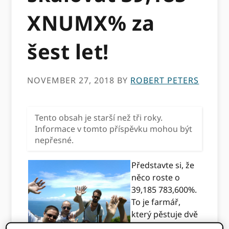
XNUMX% za
šest let!
NOVEMBER 27, 2018
BY
ROBERT PETERS
Tento obsah je starší než tři roky.
Informace v tomto příspěvku mohou být
nepřesné.
Představte si, že
něco roste o
39,185 783,600%.
To je farmář,
který pěstuje dvě
rajčata a sklízí 0.2