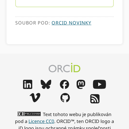
SOUBOR POD:
ORCID NOVINKY
Text tohoto webu je publikován
pod a
Licence CC0
. ORCID™, ten ORCID logo a
iD logo jsou ochranné známky společnosti