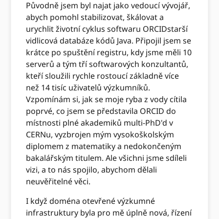
Původně jsem byl najat jako vedoucí vývojář,
abych pomohl stabilizovat, škálovat a
urychlit životní cyklus softwaru ORCIDstarší
vidlicová databáze kódů Java. Připojil jsem se
krátce po spuštění registru, kdy jsme měli 10
serverů a tým tří softwarových konzultantů,
kteří sloužili rychle rostoucí základně více
než 14 tisíc uživatelů výzkumníků.
Vzpomínám si, jak se moje ryba z vody cítila
poprvé, co jsem se představila ORCID do
místnosti plné akademiků multi-PhD'd v
CERNu, vyzbrojen mým vysokoškolským
diplomem z matematiky a nedokončeným
bakalářským titulem. Ale všichni jsme sdíleli
vizi, a to nás spojilo, abychom dělali
neuvěřitelné věci.
I když doména otevřené výzkumné
infrastruktury byla pro mě úplně nová, řízení