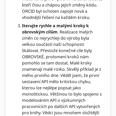
kteří čtou a chápou jejich změny kódu.
ORCID byl ochoten zapojit nová a
vhodnější řešení na každém kroku.
Iterujte rychle a malými kroky k
obrovským cílům
. Realizace malých
změn co nejrychleji do výroby byla
velkou součástí naší schopnosti
škálovat. Přestože konečné cíle byly
OBROVSKÉ, prolomení kroků nám
pomohlo se tam dostat. Malé kroky
znamenají malé riziko. Skvělý příklad je z
mého prvního dne. Věděl jsem, že první
sestavení API mělo kritickou chybu,
kterou lze nejlépe popsat jako
monolitickou. Většinou to bylo spojeno s
modelováním API o výzkumných
pracovnících po dalších API vytvořených
pro knihy. Vědci jsou mnohem složitější