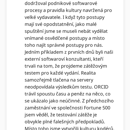
dodržoval podnikové softwarové
procesy a pravidla kultury navržená pro
velké vydavatele. I když tyto postupy
mají své opodstatnění, jako malé
spuštění jsme se museli nebát vydělat
vnímané osvědčené postupy a místo
toho najít správné postupy pro nás.
Jedním příkladem z prvních dnů byli naši
externí softwaroví konzultanti, kteří
trvali na tom, že projdeme zátěžovým
testem pro každé vydání. Realita
samozřejmě tlačena na servery
neodpovídala výsledkům testu. ORCID
trávil spoustu času a peněz na něco, co
se ukázalo jako neúčinné. Z předchozího
zaměstnání ve společnosti Fortune 500
jsem věděl, že testování zátěže je
obvykle plné falešných předpokladů.
Místo toho jsme vytvořili kulturu kodérů,