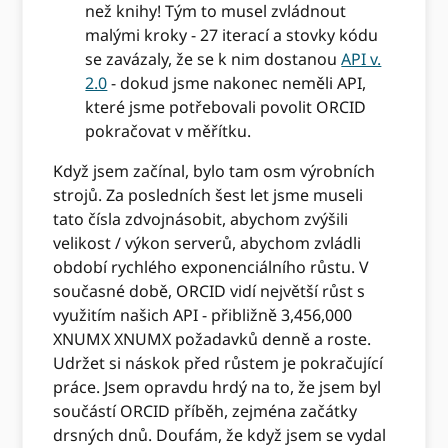
než knihy! Tým to musel zvládnout
malými kroky - 27 iterací a stovky kódu
se zavázaly, že se k nim dostanou
API v.
2.0
- dokud jsme nakonec neměli API,
které jsme potřebovali povolit ORCID
pokračovat v měřítku.
Když jsem začínal, bylo tam osm výrobních
strojů. Za posledních šest let jsme museli
tato čísla zdvojnásobit, abychom zvýšili
velikost / výkon serverů, abychom zvládli
období rychlého exponenciálního růstu. V
současné době, ORCID vidí největší růst s
využitím našich API - přibližně 3,456,000
XNUMX XNUMX požadavků denně a roste.
Udržet si náskok před růstem je pokračující
práce. Jsem opravdu hrdý na to, že jsem byl
součástí ORCID příběh, zejména začátky
drsných dnů. Doufám, že když jsem se vydal