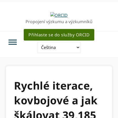
Přejít
Přejít
k
k
hlavnímu
hlavnímu
Propojení výzkumu a výzkumníků
navigaci
obsahu
Přihlaste se do služby ORCID
Rychlé iterace,
kovbojové a jak
škálovat 39,185