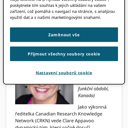
poskytnete tím souhlas k jejich ukládání na vašem
následující kandidáty ORCID Představenstvo
zařízení, což pomáhá s navigací na stránce, s analýzou
na tříleté funkční období dle stanov.
využití dat a s našimi marketingovými snahami.
2024 Břidlice
Zamítnout vše
Clare Appavoo
Přijmout všechny soubory cookie
Výkonný ředitel,
CRKN – Canadian
Research
Nastavení souborů cookie
Knowledge
Network (druhé
funkční období,
Kanada)
Jako výkonná
ředitelka Canadian Research Knowledge
Network (CRKN) vede Clare Appavoo
dynamický tým, který ročně doručí