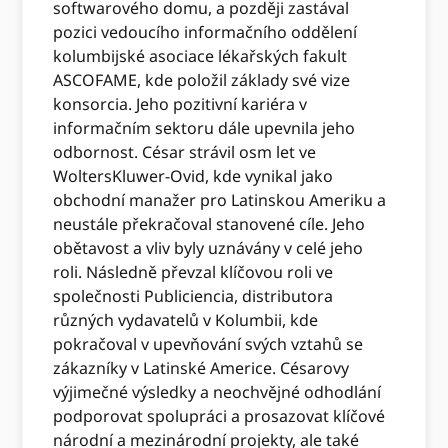
softwarového domu, a později zastával
pozici vedoucího informačního oddělení
kolumbijské asociace lékařských fakult
ASCOFAME, kde položil základy své vize
konsorcia. Jeho pozitivní kariéra v
informačním sektoru dále upevnila jeho
odbornost. César strávil osm let ve
WoltersKluwer-Ovid, kde vynikal jako
obchodní manažer pro Latinskou Ameriku a
neustále překračoval stanovené cíle. Jeho
obětavost a vliv byly uznávány v celé jeho
roli. Následně převzal klíčovou roli ve
společnosti Publiciencia, distributora
různých vydavatelů v Kolumbii, kde
pokračoval v upevňování svých vztahů se
zákazníky v Latinské Americe. Césarovy
výjimečné výsledky a neochvějné odhodlání
podporovat spolupráci a prosazovat klíčové
národní a mezinárodní projekty, ale také