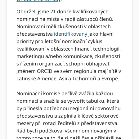
Obdrželi jsme 21 dobře kvalifikovaných
nominací na místa v radě zástupců členů.
Nominovaní měli zkušenosti v oblastech
představenstva
identifikovaný
jako hlavní
priority pro letošní nominační cyklus:
kvalifikovaní v oblastech financí, technologií,
marketingu a/nebo komunikace, zkušenosti
s řízením organizací, schopni obhajovat
jménem ORCID ve svém regionu a mají sítě v
Latinské Americe, Asii a Tichomoří a Evropě.
Nominační komise pečlivě zvážila každou
nominaci a snažila se vytvořit tabulku, která
by přinesla potřebnou regionální rovnováhu
představenstvu a zaplnila klíčové sektorové
mezery při rotaci ředitelů z představenstva.
Rád bych poděkoval všem nominovaným v
tomto roce za to, že si našli čas a přihlásili se