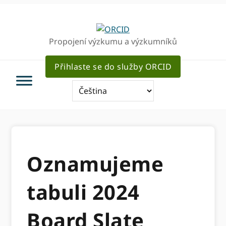
Přejít
Přejít
k
k
hlavnímu
hlavnímu
Propojení výzkumu a výzkumníků
navigaci
obsahu
Přihlaste se do služby ORCID
Oznamujeme
tabuli 2024
Board Slate