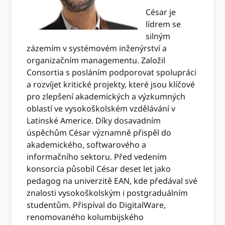
César je
lídrem se
silným
zázemím v systémovém inženýrství a
organizačním managementu. Založil
Consortia s posláním podporovat spolupráci
a rozvíjet kritické projekty, které jsou klíčové
pro zlepšení akademických a výzkumných
oblastí ve vysokoškolském vzdělávání v
Latinské Americe. Díky dosavadním
úspěchům César významně přispěl do
akademického, softwarového a
informačního sektoru. Před vedením
konsorcia působil César deset let jako
pedagog na univerzitě EAN, kde předával své
znalosti vysokoškolským i postgraduálním
studentům. Přispíval do DigitalWare,
renomovaného kolumbijského