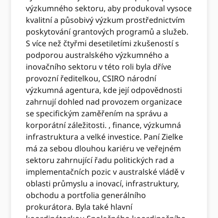
výzkumného sektoru, aby produkoval vysoce
kvalitní a působivý výzkum prostřednictvím
poskytování grantových programů a služeb.
S více než čtyřmi desetiletími zkušeností s
podporou australského výzkumného a
inovačního sektoru v této roli byla dříve
provozní ředitelkou, CSIRO národní
výzkumná agentura, kde její odpovědnosti
zahrnují dohled nad provozem organizace
se specifickým zaměřením na správu a
korporátní záležitosti. , finance, výzkumná
infrastruktura a velké investice. Paní Zielke
má za sebou dlouhou kariéru ve veřejném
sektoru zahrnující řadu politických rad a
implementačních pozic v australské vládě v
oblasti průmyslu a inovací, infrastruktury,
obchodu a portfolia generálního
prokurátora. Byla také hlavní