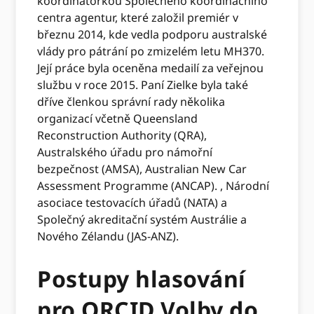
koordinátorkou Společného koordinačního
centra agentur, které založil premiér v
březnu 2014, kde vedla podporu australské
vlády pro pátrání po zmizelém letu MH370.
Její práce byla oceněna medailí za veřejnou
službu v roce 2015. Paní Zielke byla také
dříve členkou správní rady několika
organizací včetně Queensland
Reconstruction Authority (QRA),
Australského úřadu pro námořní
bezpečnost (AMSA), Australian New Car
Assessment Programme (ANCAP). , Národní
asociace testovacích úřadů (NATA) a
Společný akreditační systém Austrálie a
Nového Zélandu (JAS-ANZ).
Postupy hlasování
pro ORCID Volby do