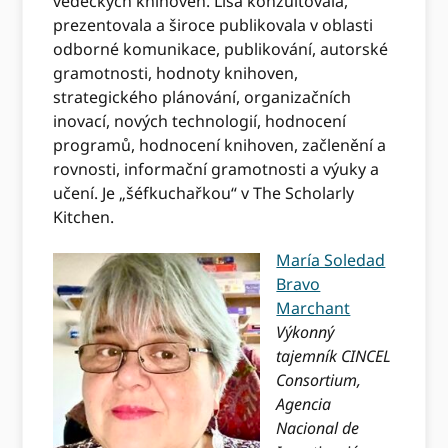
vědeckých knihoven. Lisa konzultovala,
prezentovala a široce publikovala v oblasti
odborné komunikace, publikování, autorské
gramotnosti, hodnoty knihoven,
strategického plánování, organizačních
inovací, nových technologií, hodnocení
programů, hodnocení knihoven, začlenění a
rovnosti, informační gramotnosti a výuky a
učení. Je „šéfkuchařkou“ v The Scholarly
Kitchen.
María Soledad
Bravo
Marchant
Výkonný
tajemník CINCEL
Consortium,
Agencia
Nacional de