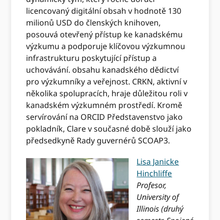
licencovaný digitální obsah v hodnotě 130
milionů USD do členských knihoven,
posouvá otevřený přístup ke kanadskému
výzkumu a podporuje klíčovou výzkumnou
infrastrukturu poskytující přístup a
uchovávání. obsahu kanadského dědictví
pro výzkumníky a veřejnost. CRKN, aktivní v
několika spolupracích, hraje důležitou roli v
kanadském výzkumném prostředí. Kromě
servírování na ORCID Představenstvo jako
pokladník, Clare v současné době slouží jako
předsedkyně Rady guvernérů SCOAP3.
Lisa Janicke
Hinchliffe
Profesor,
University of
Illinois (druhý