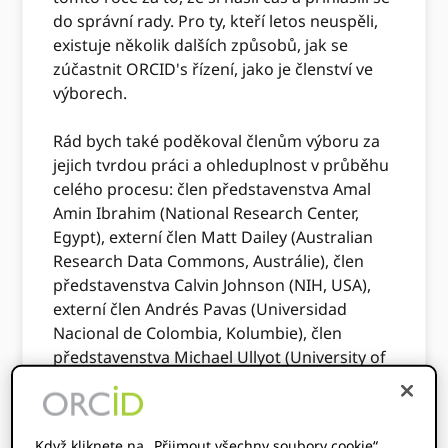
do správní rady. Pro ty, kteří letos neuspěli,
existuje několik dalších způsobů, jak se
zúčastnit ORCID's řízení, jako je členství ve
výborech.
Rád bych také poděkoval členům výboru za
jejich tvrdou práci a ohleduplnost v průběhu
celého procesu: člen představenstva Amal
Amin Ibrahim (National Research Center,
Egypt), externí člen Matt Dailey (Australian
Research Data Commons, Austrálie), člen
představenstva Calvin Johnson (NIH, USA),
externí člen Andrés Pavas (Universidad
Nacional de Colombia, Kolumbie), člen
představenstva Michael Ullyot (University of
Calgary, Kanada) a člen představenstva Jesse
Xiao (Universita of Hong Kong, Hong Kong).
Nominační komise doporučuje ke zvolení
Když kliknete na „Přijmout všechny soubory cookie“,