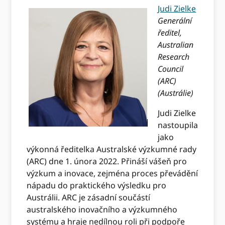
Judi Zielke
Generální
ředitel,
Australian
Research
Council
(ARC)
(Austrálie)
Judi Zielke
nastoupila
jako
výkonná ředitelka Australské výzkumné rady
(ARC) dne 1. února 2022. Přináší vášeň pro
výzkum a inovace, zejména proces převádění
nápadu do praktického výsledku pro
Austrálii. ARC je zásadní součástí
australského inovačního a výzkumného
systému a hraje nedílnou roli při podpoře