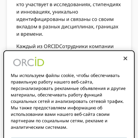
кто участвует в исследованиях, стипендиях
и инновациях, уникально
идентифицированы и связаны со своим
вкладом в разных дисциплинах, границах
и времени.
Каждый из ORCIDСотрудники компании
также привержены этому видению.
Мы верим в наши три основные ценности
и руководствуемся ими: ORCID стремится
Мы используем файлы cookie, чтобы обеспечивать
быть:
правильную работу нашего веб-сайта,
персонализировать рекламные объявления и другие
включено:
Мы принимаем решения
материалы, обеспечивать работу функций
совместно, вовлекая наших
социальных сетей и анализировать сетевой трафик.
сотрудников, Правление, тех, кто
Мы также предоставляем информацию об
использовании вами нашего веб-сайта своим
поддерживает нашу миссию, а также
партнерам по социальным сетям, рекламе и
исследователей и сообщество,
аналитическим системам.
которые являются целью нашей
работы. Мы придерживаемся