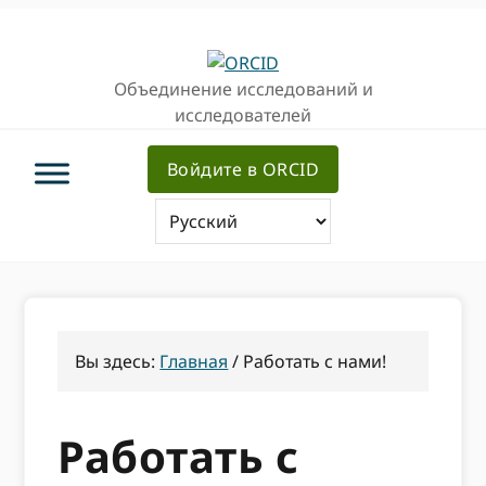
Перейти
Перейти
к
к
основной
основному
Объединение исследований и
навигации
содержанию
исследователей
Войдите в ORCID
Вы здесь:
Главная
/
Работать с нами!
Работать с