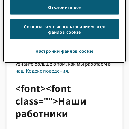
глобального взгляда.
Отклонить все
Доверенные
Конфиденциальность и
контроль со стороны исследователей
Согласиться с использованием всех
подчеркивают все, что мы делаем.
файлов cookie
Открыто:
Наша работа открыта,
прозрачна и не является частной
Настройки файлов cookie
собственностью.
Узнайте больше о том, как мы работаем в
наш Кодекс поведения
.
<font><font
class="">Наши
работники