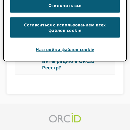
интеграцию в
Отклонить все
ORCID Реестр?
Согласиться с использованием всех
файлов cookie
14 НОЯБРЯ 2022
BY
ROB BLACKBURN
Настройки файлов cookie
a
Как мне добавить мою
интеграцию в ORCID
Реестр?