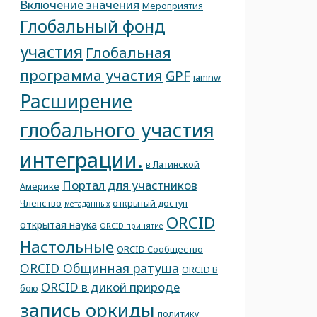
Включение значения
Мероприятия
Глобальный фонд
участия
Глобальная
программа участия
GPF
iamnw
Расширение
глобального участия
интеграции.
в Латинской
Портал для участников
Америке
Членство
открытый доступ
метаданных
ORCID
открытая наука
ORCID принятие
Настольные
ORCID Сообщество
ORCID Общинная ратуша
ORCID В
ORCID в дикой природе
бою
запись оркиды
политику