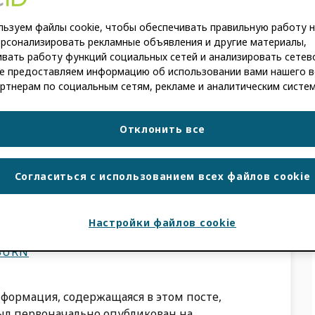
ьзуем файлы cookie, чтобы обеспечивать правильную работу н
KBURN
ерсонализировать рекламные объявления и другие материалы,
вать работу функций социальных сетей и анализировать сетев
е предоставляем информацию об использовании вами нашего в
нформация, содержащаяся в этом посте,
ртнерам по социальным сетям, рекламе и аналитическим систе
йтесь к нам на следующую встречу
да, спонсируемую […]
Отклонить все
КА
Согласиться с использованием всех файлов cookie
дерем
Настройки файлов cookie
BURN
нформация, содержащаяся в этом посте,
был первоначально опубликован на