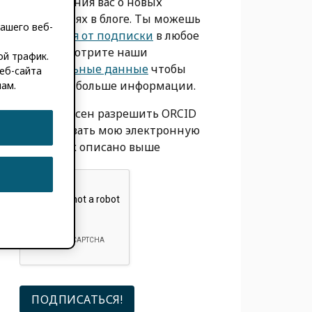
уведомления вас о новых
сообщениях в блоге. Ты можешь
ашего веб-
отказаться от подписки
в любое
время. Смотрите наши
ой трафик.
Персональные данные
чтобы
еб-сайта
получить больше информации.
мам.
Я согласен разрешить ORCID
использовать мою электронную
почту, как описано выше