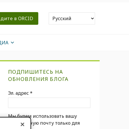
дите в ORCID
ДИА
Первичная
ПОДПИШИТЕСЬ НА
боковая
ОБНОВЛЕНИЯ БЛОГА
панель
Эл. адрес
*
Мы будем использовать вашу
электронную почту только для