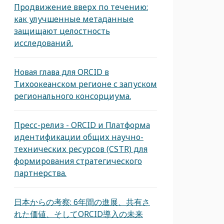
Продвижение вверх по течению:
как улучшенные метаданные
защищают целостность
исследований.
Новая глава для ORCID в
Тихоокеанском регионе с запуском
регионального консорциума.
Пресс-релиз - ORCID и Платформа
идентификации общих научно-
технических ресурсов (CSTR) для
формирования стратегического
партнерства.
日本からの考察: 6年間の進展、共有さ
れた価値、そしてORCID導入の未来