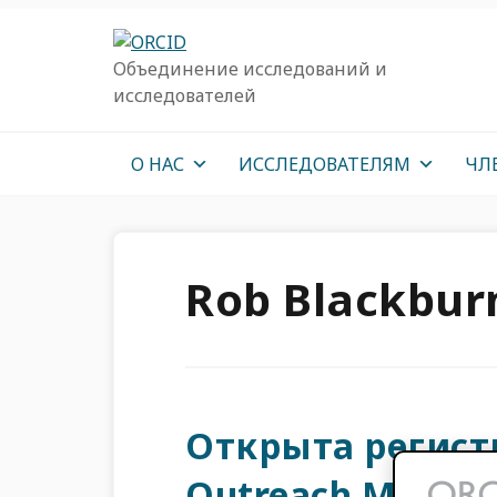
Перейти
Перейти
Перейти
к
к
к
Объединение исследований и
основной
основному
основной
исследователей
навигации
содержанию
врезке
О НАС
ИССЛЕДОВАТЕЛЯМ
ЧЛ
Rob Blackbur
Открыта регист
Outreach Meetin