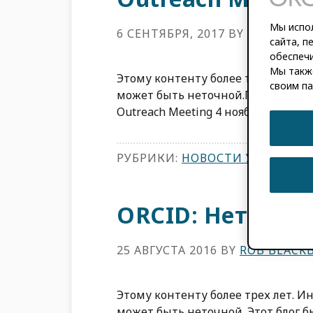
Мы испол
6 СЕНТЯБРЯ, 2017
BY
ROB BLAC
сайта, п
обеспечи
Мы такж
Этому контенту более трех лет. И
своим па
может быть неточной.Присоединя
Outreach Meeting 4 ноября 2014 го
РУБРИКИ:
НОВОСТИ УЧАСТНИ
ORCID: Нет вен
25 АВГУСТА 2016
BY
ROB BLACK
Этому контенту более трех лет. И
может быть неточной. Этот блог 