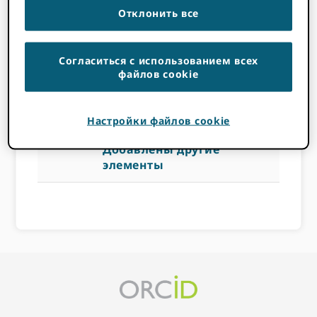
другие
Отклонить все
элементы
Согласиться с использованием всех
файлов cookie
14 НОЯБРЯ 2022
BY
ROB BLACKBURN
Настройки файлов cookie
a
Консорциумы
Добавлены другие
элементы