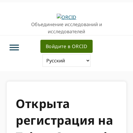
Перейти
Перейти
к
к
основной
основному
Объединение исследований и
навигации
содержанию
исследователей
Войдите в ORCID
Открыта
регистрация на