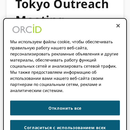
Tokyo Outreach
Meeting
6 СЕНТЯБРЯ, 2017
BY
ROB BLACKBURN
Мы используем файлы cookie, чтобы обеспечивать
правильную работу нашего веб-сайта,
персонализировать рекламные объявления и другие
Этому контенту больше трех лет.
материалы, обеспечивать работу функций
Информация, содержащаяся в этом
социальных сетей и анализировать сетевой трафик.
посте, может быть неточной.
Мы также предоставляем информацию об
использовании вами нашего веб-сайта своим
партнерам по социальным сетям, рекламе и
аналитическим системам.
Отклонить все
Согласиться с использованием всех