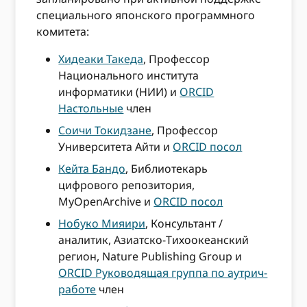
специального японского программного
комитета:
Хидеаки Такеда
, Профессор
Национального института
информатики (НИИ) и
ORCID
Настольные
член
Соичи Токидзане
, Профессор
Университета Айти и
ORCID посол
Кейта Бандо
, Библиотекарь
цифрового репозитория,
MyOpenArchive и
ORCID посол
Нобуко Мияири
, Консультант /
аналитик, Азиатско-Тихоокеанский
регион, Nature Publishing Group и
ORCID Руководящая группа по аутрич-
работе
член