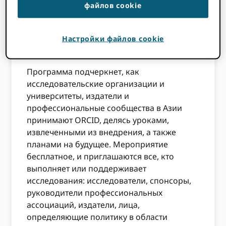
Присоединяйтесь к нам на следующей
файлов cookie
информационной встрече 4 ноября 2014
г., спонсором которой является ORCID и
Настройки файлов cookie
организовано
Национальный институт
информатики
в Токио, Япония.
Программа подчеркнет, как
исследовательские организации и
университеты, издатели и
профессиональные сообщества в Азии
принимают ORCID, делясь уроками,
извлеченными из внедрения, а также
планами на будущее. Мероприятие
бесплатное, и приглашаются все, кто
выполняет или поддерживает
исследования: исследователи, спонсоры,
руководители профессиональных
ассоциаций, издатели, лица,
определяющие политику в области