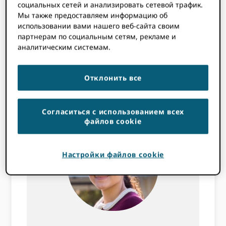
актуальном состоянии,
социальных сетей и анализировать сетевой трафик.
помогает с задачами по
Мы также предоставляем информацию об
использовании вами нашего веб-сайта своим
коммуникациям и является
партнерам по социальным сетям, рекламе и
связующим звеном по
аналитическим системам.
технологиям и продуктам в
команде по коммуникациям. Он
Отклонить все
также увлекается творчеством.
Согласиться с использованием всех
файлов cookie
Настройки файлов cookie