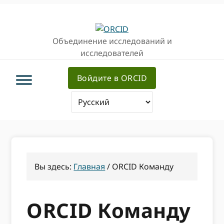
Перейти
Перейти
к
к
основной
основному
Объединение исследований и
навигации
содержанию
исследователей
Войдите в ORCID
Вы здесь:
Главная
/
ORCID Команду
ORCID Команду