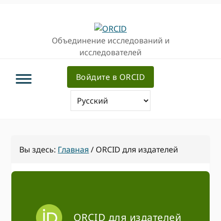
Перейти
Перейти
к
к
основной
основному
Объединение исследований и
навигации
содержанию
исследователей
Войдите в ORCID
Вы здесь:
Главная
/
ORCID для издателей
ORCID для издателей