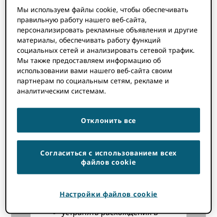
Мы используем файлы cookie, чтобы обеспечивать
уменьшите количество
правильную работу нашего веб-сайта,
ошибок при вводе,
персонализировать рекламные объявления и другие
лучше узнать, кто ваши
материалы, обеспечивать работу функций
авторы, соавторы и
социальных сетей и анализировать сетевой трафик.
Мы также предоставляем информацию об
рецензенты, и улучшить
использовании вами нашего веб-сайта своим
целостность процессов
партнерам по социальным сетям, рекламе и
подачи, рецензирования и
аналитическим системам.
отчетности,
помогите вашим авторам
Отклонить все
улучшить свою известность
и улучшить доступность их
работ и вклада в научном
Согласиться с использованием всех
сообществе,
файлов cookie
соответствовать
требованиям спонсоров и
Настройки файлов cookie
правительства, а также
устранять расхождения в