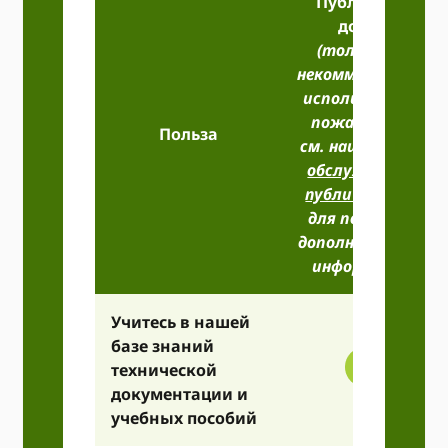
Публичный
доступ
(только для
некоммерческого
использования,
пожалуйста,
Польза
см. наш
Условия
обслуживания
публичного API
для получения
дополнительной
информации)
Учитесь в нашей
базе знаний
технической
документации и
учебных пособий