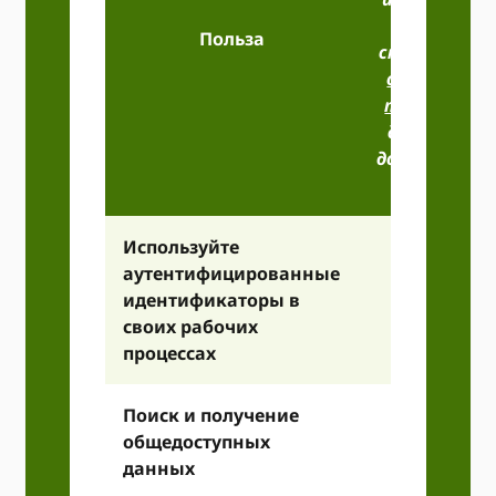
пожалуйст
Польза
см. наш
Усло
обслуживан
публичного 
для получен
дополнитель
информаци
Используйте
аутентифицированные
идентификаторы в
своих рабочих
процессах
Поиск и получение
общедоступных
данных