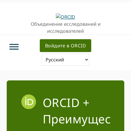
Перейти
Перейти
к
к
основной
основному
Объединение исследований и
навигации
содержанию
исследователей
Войдите в ORCID
ORCID +
Преимущес