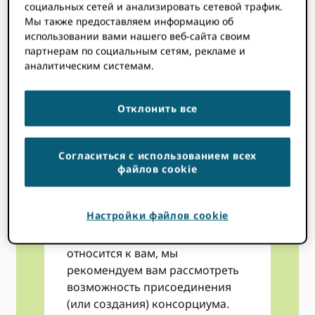
взносы для членов
социальных сетей и анализировать сетевой трафик.
консорциума, ORCID
Мы также предоставляем информацию об
консорциумы — это сообщества
использовании вами нашего веб-сайта своим
практиков, которые могут
партнерам по социальным сетям, рекламе и
аналитическим системам.
обмениваться знаниями и
объединять ресурсы, что
позволяет экономически
Отклонить все
эффективно ускорить
интеграцию в ваши системы и
максимизировать ценность
Согласиться с использованием всех
ORCID в вашу организацию.
файлов cookie
Только некоммерческие
организации имеют право на
Настройки файлов cookie
ORCID членство в
консорциумах. Если это
относится к вам, мы
рекомендуем вам рассмотреть
возможность присоединения
(или создания) консорциума.