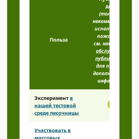
доступ
(только для
некоммерческого
использования,
пожалуйста,
Польза
см. наш
Условия
обслуживания
публичного API
для получения
дополнительной
информации)
Эксперимент
в
нашей тестовой
среде песочницы
Участвовать в
массовых