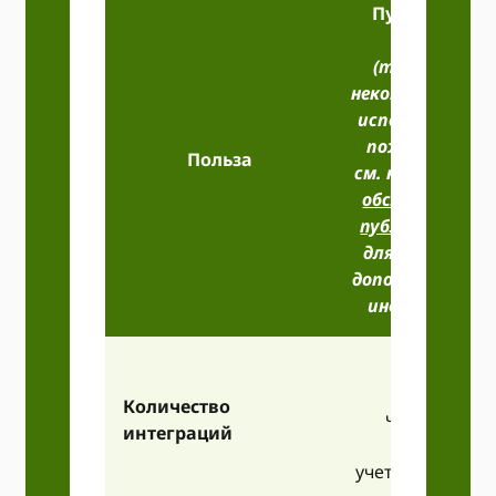
Публичный
доступ
(только для
некоммерческог
использования,
пожалуйста,
Польза
см. наш
Услови
обслуживания
публичного API
для получения
дополнительно
информации)
Количество
что такое
интеграций
варган?
учетные данны