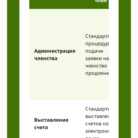
член
Воз
учит
осо
Стандартная
треб
процедура
заку
Администрация
подачи
пра
членства
заявки на
треб
членство и
рам
продления
зара
опр
рам
Стандартное
Воз
выставление
при
Выставление
счетов по
кон
счета
электронной
про