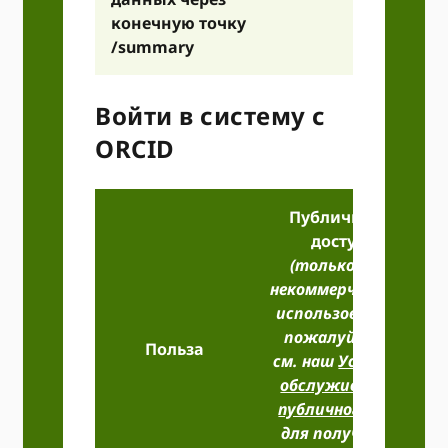
конечную точку
/summary
Войти в систему с
ORCID
Публичный
доступ
(только для
некоммерческого
использования,
пожалуйста,
Польза
см. наш
Условия
обслуживания
публичного API
для получения