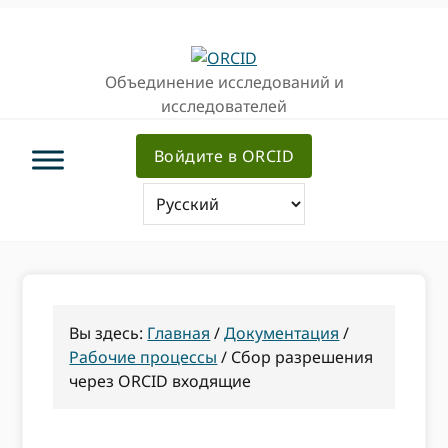
Перейти
Перейти
Перейти
к
к
к
основной
основному
основной
Объединение исследований и
навигации
содержанию
врезке
исследователей
Войдите в ORCID
Вы здесь:
Главная
/
Документация
/
Рабочие процессы
/
Сбор разрешения
через ORCID входящие