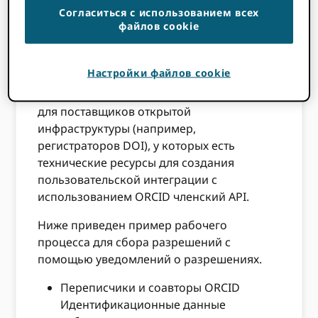
Согласиться с использованием всех
добавление работ в список авторов.
файлов cookie
ORCID запись с уведомлением,
добавляемым непосредственно в их
ORCID Входящие.
Настройки файлов cookie
Этот рабочий процесс подходит только
для поставщиков открытой
инфраструктуры (например,
регистраторов DOI), у которых есть
технические ресурсы для создания
пользовательской интеграции с
использованием ORCID членский API.
Ниже приведен пример рабочего
процесса для сбора разрешений с
помощью уведомлений о разрешениях.
Переписчики и соавторы ORCID
Идентификационные данные