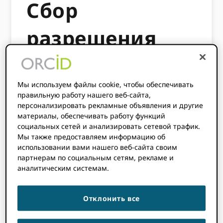
Сбор
разрешения
через ORCID
Мы используем файлы cookie, чтобы обеспечивать
входящие
правильную работу нашего веб-сайта,
персонализировать рекламные объявления и другие
материалы, обеспечивать работу функций
социальных сетей и анализировать сетевой трафик.
Этот рабочий процесс объясняет, как
Мы также предоставляем информацию об
ORCID участники могут получить
использовании вами нашего веб-сайта своим
разрешение от авторов на добавление
партнерам по социальным сетям, рекламе и
опубликованных работ в свои ORCID
аналитическим системам.
запись с помощью уведомлений о
разрешении.
Отклонить все
Это отличный способ связаться с
авторами, чтобы получить разрешение на