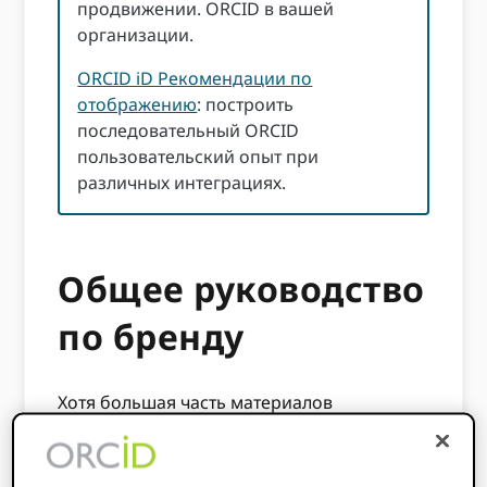
продвижении. ORCID в вашей
организации.
ORCID iD Рекомендации по
отображению
: построить
последовательный ORCID
пользовательский опыт при
различных интеграциях.
Общее руководство
по бренду
Хотя большая часть материалов
в
ORCIDБиблиотека брендов
публикуются
под
Лицензия CC0
, ORCIDНазвание и
товарные знаки, включая логотипы