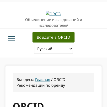
Перейти
Перейти
к
к
основной
основному
Объединение исследований и
навигации
содержанию
исследователей
Войдите в ORCID
Вы здесь:
Главная
/
ORCID
Рекомендации по бренду
ORCID