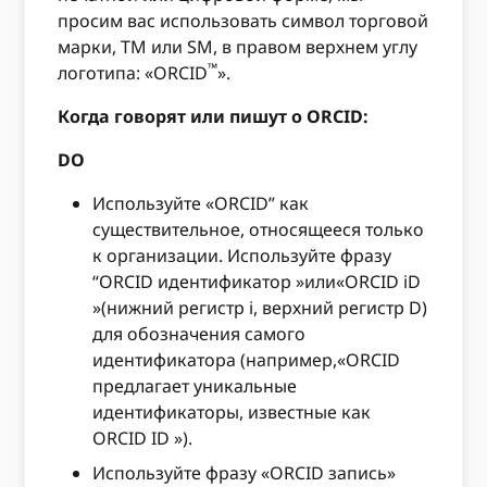
просим вас использовать символ торговой
марки, TM или SM, в правом верхнем углу
™
логотипа: «ORCID
».
Когда говорят или пишут о ORCID:
DO
Используйте «ORCID” как
существительное, относящееся только
к организации. Используйте фразу
“ORCID идентификатор »или«ORCID iD
»(нижний регистр i, верхний регистр D)
для обозначения самого
идентификатора (например,«ORCID
предлагает уникальные
идентификаторы, известные как
ORCID ID »).
Используйте фразу «ORCID запись»