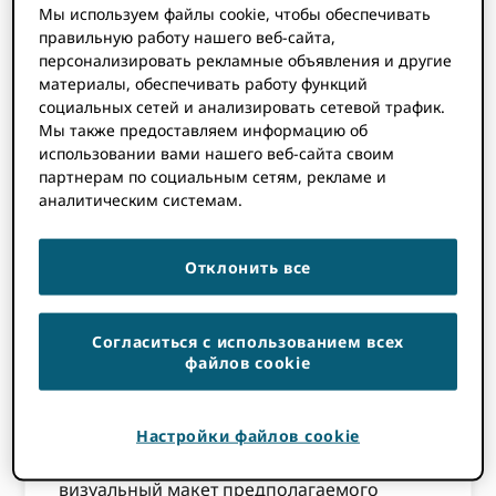
Мы используем файлы cookie, чтобы обеспечивать
(«Знаки») являются товарными знаками
правильную работу нашего веб-сайта,
Orcid, Inc. и должны использоваться в
персонализировать рекламные объявления и другие
соответствии с настоящими правилами.
материалы, обеспечивать работу функций
социальных сетей и анализировать сетевой трафик.
Мы приглашаем вас использовать эти
Мы также предоставляем информацию об
Знаки в ваших рекламных акциях. ORCID
использовании вами нашего веб-сайта своим
материалов для вашего учреждения,
партнерам по социальным сетям, рекламе и
продукта или услуги, но мы просим вас не
аналитическим системам.
использовать Знаки каким-либо образом,
который противоречит этим правилам или
Отклонить все
может вызвать путаницу относительно
происхождения товаров или услуг или
предложить одобрение со стороны ORCID,
Согласиться с использованием всех
если иное не одобрено заранее ORCID на
файлов cookie
письме. Чтобы использовать наши Знаки
способами, не предусмотренными
Настройки файлов cookie
настоящими правилами,
пожалуйста,
Свяжитесь с нами
и включить
визуальный макет предполагаемого