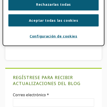
Rechazarlas todas
ARCHIVADO COMO:
NOTICIAS DE
CONSORCIOS
,
NOTICIAS DE
INTEGRACIÓN
,
CASOS DE USO
Aceptar todas las cookies
ETIQUETADO CON:
ACTUALIZACIONES
AUTOMÁTICAS
,
DE CONTACTO
,
Configuración de cookies
BÚSQUEDA Y ENLACE
,
ORGANIZACIÓN
CONFIABLE
,
NOSOTROS GOV
Barra
REGÍSTRESE PARA RECIBIR
lateral
ACTUALIZACIONES DEL BLOG
primaria
Correo electrónico
*