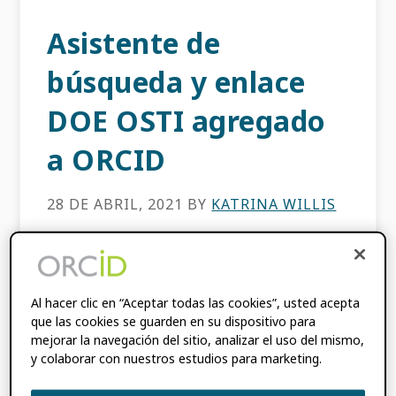
Asistente de
búsqueda y enlace
DOE OSTI agregado
a ORCID
28 DE ABRIL, 2021
BY
KATRINA WILLIS
Este contenido tiene más de tres años. La
información que contiene esta publicación
puede ser inexacta. Para garantizar que los
Al hacer clic en “Aceptar todas las cookies”, usted acepta
que las cookies se guarden en su dispositivo para
investigadores financiados por el
mejorar la navegación del sitio, analizar el uso del mismo,
Departamento de Energía (DOE) se conecten
y colaborar con nuestros estudios para marketing.
de manera fácil y precisa con sus […]