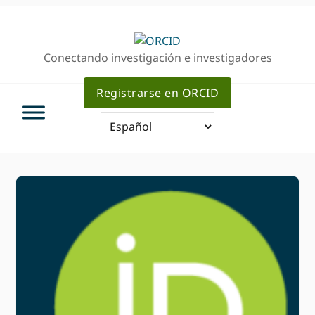
Ir
Saltar
a
al
la
contenido
Conectando investigación e investigadores
navegación
principal
principal
Registrarse en ORCID