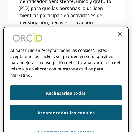
identificador persistente, único y gratuito
(PID) para que las personas lo utilicen
mientras participan en actividades de
investigación, becas e innovación.
Proporcionamos ORCID a los
investigadores de forma gratuita para
que podamos hacer realidad nuestra
Al hacer clic en “Aceptar todas las cookies”, usted
visión de conectar a todos los que
acepta que las cookies se guarden en su dispositivo
participan en la investigación, la erudición
para mejorar la navegación del sitio, analizar el uso del
y la innovación están identificados de
mismo, y colaborar con nuestros estudios para
forma única y conectados a sus
marketing.
contribuciones a través de disciplinas,
fronteras y tiempo.
Rechazarlas todas
Aceptar todas las cookies