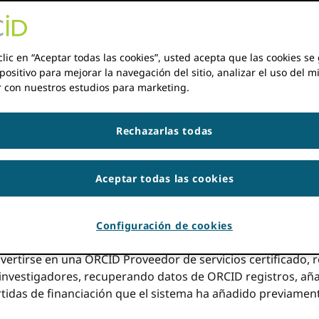
s de servicios académicos a integrarse con nuestro Registr
clic en “Aceptar todas las cookies”, usted acepta que las cookies s
SP). La certificación es un servicio gratuito para los prove
positivo para mejorar la navegación del sitio, analizar el uso del m
idad de los servicios y productos.
r con nuestros estudios para marketing.
ÓN
Rechazarlas todas
ón de solicitudes de
Aceptar todas las cookies
talaciones
Configuración de cookies
n que un sistema típico de gestión de solicitudes de subv
vertirse en una ORCID Proveedor de servicios certificado, 
investigadores, recuperando datos de ORCID registros, aña
rtidas de financiación que el sistema ha añadido previament