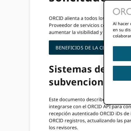
ORCID alienta a todos los proveedore
Al hacer 
Proveedor de servicios certificado (C
en su dis
aumentar la visibilidad y la confiabil
colabora
BENEFICIOS DE LA CERTIFICACI
Sistemas de gesti
subvenciones/ins
Este documento describe las formas e
integrarse con el ORCID API para con
recepción autenticado ORCID iDs de 
ORCID registros, actualizando las pa
los revisores.