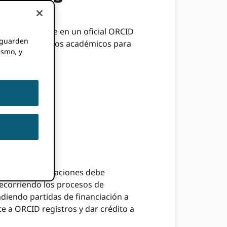
o Y convertirse en un oficial ORCID
e guarden
edores de servicios académicos para
ismo, y
enciones/instalaciones debe
recorriendo los procesos de
diendo partidas de financiación a
e a ORCID registros y dar crédito a