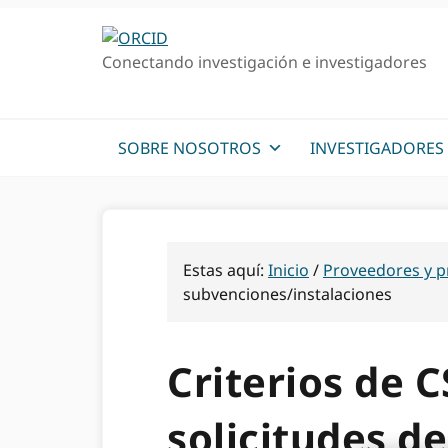
Ir
Saltar
a
al
Conectando investigación e investigadores
la
contenido
navegación
principal
principal
SOBRE NOSOTROS
INVESTIGADORES
Estas aquí:
Inicio
/
Proveedores y p
subvenciones/instalaciones
Criterios de 
solicitudes d