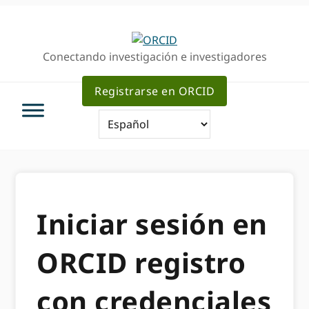
Ir
Saltar
a
al
la
contenido
Conectando investigación e investigadores
navegación
principal
principal
Registrarse en ORCID
Iniciar sesión en
ORCID registro
con credenciales