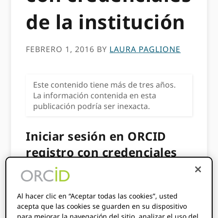
de la institución
FEBRERO 1, 2016
BY
LAURA PAGLIONE
Este contenido tiene más de tres años.
La información contenida en esta
publicación podría ser inexacta.
Iniciar sesión en ORCID
registro con credenciales
de la institución
Hoy anunciamos con
SURF
un acuerdo que
Al hacer clic en “Aceptar todas las cookies”, usted
hará que el ORCID Registro disponible a
acepta que las cookies se guarden en su dispositivo
para mejorar la navegación del sitio, analizar el uso del
través de
SURFconexto
. Este arreglo