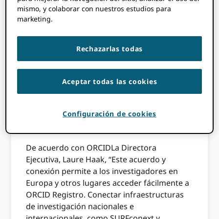
mismo, y colaborar con nuestros estudios para
permitirá a los investigadores holandeses
marketing.
acceder al registro utilizando las mismas
credenciales que utilizan para iniciar sesión
en su universidad. Como SURFconext está
Rechazarlas todas
conectado a
eduGAIN
, el acceso al Registro a
través de credenciales de inicio de sesión
institucionales también estará disponible
Aceptar todas las cookies
para investigadores de todo el mundo en
universidades que utilicen eduGAIN. El
Configuración de cookies
trabajo fue apoyado por dos proyectos
financiados por la CE,
AARC
y
THOR
.
De acuerdo con ORCIDLa Directora
Ejecutiva, Laure Haak, “Este acuerdo y
conexión permite a los investigadores en
Europa y otros lugares acceder fácilmente a
ORCID Registro. Conectar infraestructuras
de investigación nacionales e
internacionales, como SURFconext y