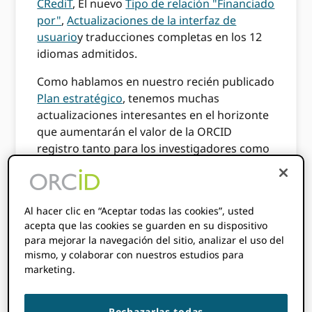
CRediT
, El nuevo
Tipo de relación "Financiado
por"
,
Actualizaciones de la interfaz de
usuario
y traducciones completas en los 12
idiomas admitidos.
Como hablamos en nuestro recién publicado
Plan estratégico
, tenemos muchas
actualizaciones interesantes en el horizonte
que aumentarán el valor de la ORCID
registro tanto para los investigadores como
para los miembros. Aquí hay un resumen
rápido de lo que compartimos la semana
pasada en nuestro
Reunión del grupo de
Al hacer clic en “Aceptar todas las cookies”, usted
interés de productos de septiembre
.
acepta que las cookies se guarden en su dispositivo
para mejorar la navegación del sitio, analizar el uso del
¿Qué viene
mismo, y colaborar con nuestros estudios para
marketing.
después?
Rechazarlas todas