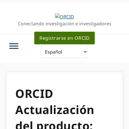
Ir
Saltar
a
al
la
contenido
Conectando investigación e investigadores
navegación
principal
principal
Registrarse en ORCID
ORCID
Actualización
del producto: