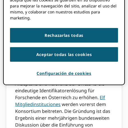
para mejorar la navegación del sitio, analizar el uso del
Esta publicación fue hecha por
Paloma
mismo, y colaborar con nuestros estudios para
Marín Arraiza
y la
Christian Gumpenberger
marketing.
por escrito.
Rechazarlas todas
Im Jänner 2019 haben sich die TU Wien
(vertreten durch die
Biblioteca TU Wien
) und
die Universität Wien (vertreten durch die
Aceptar todas las cookies
Biblioteca Universitaria de Viena
)
zusammengeschlossen, um
la nueva
gegründete ORCID Consorcio de Österreich
Configuración de cookies
zu leiten. Dieses zielt darauf ab, die
Akzeptanz und Relevanz der ORCID iD als
eindeutige Identifikatorenlösung für
Forschende en Österreich zu erhöhen.
Elf
Mitgliedinstituciones
werden vorerst dem
Konsortium beitreten. Die Gründung ist das
Ergebnis einer mehrjährigen bundesweiten
Diskussion über die Einführung von