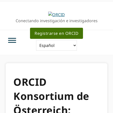
Ir
Saltar
a
al
la
contenido
Conectando investigación e investigadores
navegación
principal
principal
Registrarse en ORCID
ORCID
Konsortium de
Österreich: