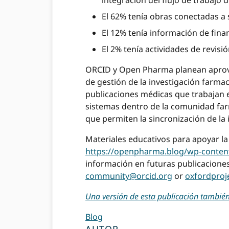
integración del flujo de trabajo 
El 62% tenía obras conectadas a s
El 12% tenía información de fina
El 2% tenía actividades de revisi
ORCID y Open Pharma planean aprovech
de gestión de la investigación farma
publicaciones médicas que trabajan e
sistemas dentro de la comunidad far
que permiten la sincronización de la
Materiales educativos para apoyar l
https://openpharma.blog/wp-conten
información en futuras publicaciones
community@orcid.org
or
oxfordpro
Una versión de esta publicación tambié
Blog