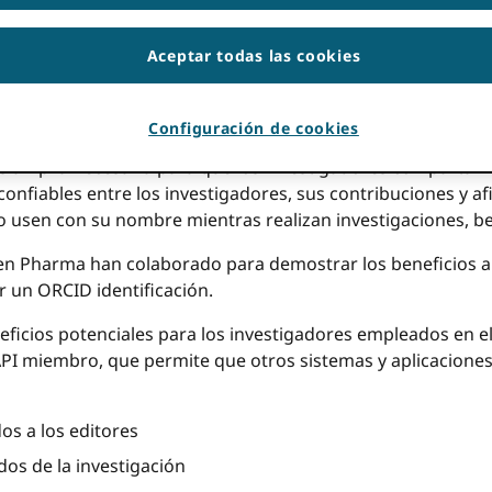
icación fue escrita conjuntamente por
Matt compra
, Director E
so de ORCIDy
Pablo Farrow
, Director de Comunicaciones del
Aceptar todas las cookies
 ambos en Oxford PharmaGenesis
a abierta
La comunidad se esfuerza por impulsar publicaci
Configuración de cookies
empresas de investigación farmacéutica a utilizar su influe
más amplia necesaria para que los investigadores compartan 
onfiables entre los investigadores, sus contribuciones y af
lo usen con su nombre mientras realizan investigaciones, be
en Pharma han colaborado para demostrar los beneficios a 
ar un ORCID identificación.
eficios potenciales para los investigadores empleados en el
PI miembro, que permite que otros sistemas y aplicaciones
os a los editores
dos de la investigación