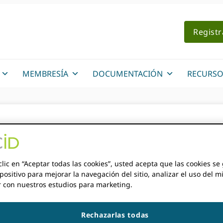
Regist
MEMBRESÍA
DOCUMENTACIÓN
RECURSO
ón en la comunidad f
clic en “Aceptar todas las cookies”, usted acepta que las cookies s
THEW COMPRA
positivo para mejorar la navegación del sitio, analizar el uso del m
r con nuestros estudios para marketing.
ños. La información contenida en esta publicación podría se
Rechazarlas todas