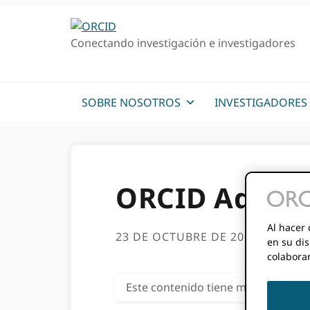
Ir
Saltar
a
al
Conectando investigación e investigadores
la
contenido
navegación
principal
principal
SOBRE NOSOTROS
INVESTIGADORES
ORCID Adopci
Al hacer 
23 DE OCTUBRE DE 2019
BY
MAT
en su dis
colabora
Este contenido tiene más de tres a