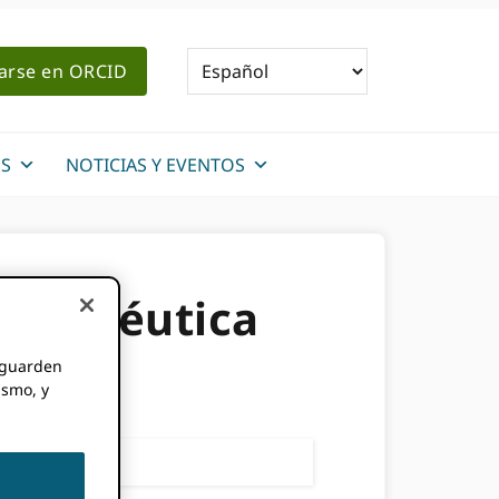
rarse en ORCID
S
NOTICIAS Y EVENTOS
armacéutica
e guarden
ismo, y
r inexacta.