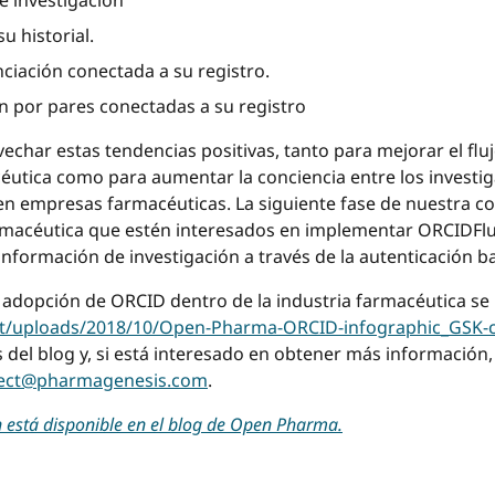
de investigación
u historial.
nciación conectada a su registro.
ón por pares conectadas a su registro
ar estas tendencias positivas, tanto para mejorar el flujo
céutica como para aumentar la conciencia entre los investig
n empresas farmacéuticas. La siguiente fase de nuestra col
macéutica que estén interesados ​​en implementar ORCIDFluj
 información de investigación a través de la autenticación 
a adopción de ORCID dentro de la industria farmacéutica s
t/uploads/2018/10/Open-Pharma-ORCID-infographic_GSK-c
 del blog y, si está interesado en obtener más informació
ject@pharmagenesis.com
.
n está disponible en el blog de Open Pharma.