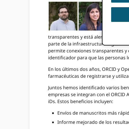
Esta publ
Compromi
asociado,
El
Farmaci
transparentes y está alentando a las 
parte de la infraestructura digital 
permite conexiones transparentes y c
identificador para que las personas 
En los últimos dos años, ORCID y Op
farmacéuticas de registrarse y utiliz
Juntos hemos identificado varios ben
empresas se integran con el ORCID A
iDs. Estos beneficios incluyen:
Envíos de manuscritos más rápid
Informe mejorado de los resulta