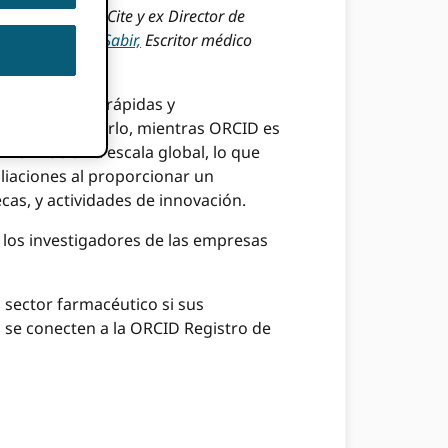
jecutivo de DataCite y ex Director de
 Grupo y
Sara Sabir,
Escritor médico
ones médicas rápidas y
ncia para lograrlo, mientras ORCID es
información a escala global, lo que
iliaciones al proporcionar un
cas, y actividades de innovación.
los investigadores de las empresas
 sector farmacéutico si sus
 se conecten a la ORCID Registro de