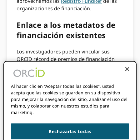
aprovechamos las
Registro FundRef
de las
organizaciones de financiación.
Enlace a los metadatos de
financiación existentes
Los investigadores pueden vincular sus
ORCID récord de premios de financiación
utilizando nuestro nuevo módulo de
financiación. Simplemente inicie sesión en su
cuenta y desplácese hasta la nueva sección
Al hacer clic en “Aceptar todas las cookies”, usted
Financiamiento en su registro. Una vez allí,
acepta que las cookies se guarden en su dispositivo
puede
para mejorar la navegación del sitio, analizar el uso del
mismo, y colaborar con nuestros estudios para
haga clic en el
Agregar fondos
marketing.
manualmente
para escribir metadatos
de financiación en un formulario, o
Rechazarlas todas
haga clic en el
Financiamiento de