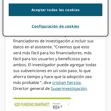
importación
para usar el ÜberWizard
para buscar más de un millón de
Aceptar todas las cookies
premios otorgados por patrocinadores
de todo el mundo e importar sus
premios.
Configuración de cookies
ÜberResearch se ofrece a ayudar a otros
financiadores de investigación a incluir sus
datos en el asistente. “Creemos que esto
será más fácil para los financiadores, más
fácil para los usuarios y beneficioso para
ambos. El investigador puede agregar todas
sus subvenciones en un solo paso, lo que
ahorra tiempo y hace que la adopción sea
más probable ”, dice
cristian herzog
,
Director general de
Superinvestigación
.