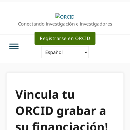
Ir
Saltar
a
al
la
contenido
Conectando investigación e investigadores
navegación
principal
principal
Registrarse en ORCID
Vincula tu
ORCID grabar a
su financiación!