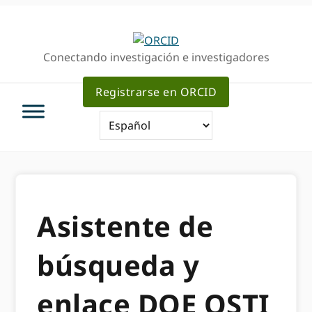
Ir
Saltar
a
al
la
contenido
Conectando investigación e investigadores
navegación
principal
principal
Registrarse en ORCID
Asistente de
búsqueda y
enlace DOE OSTI