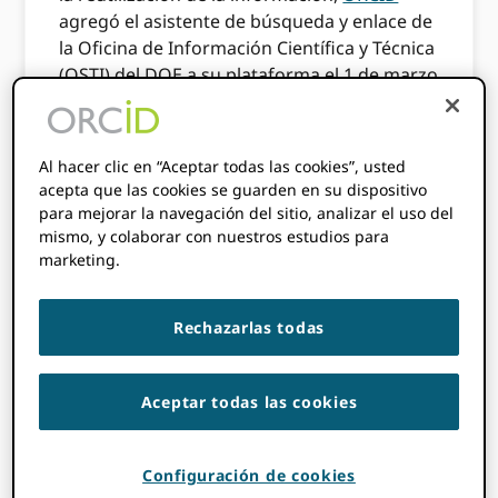
agregó el asistente de búsqueda y enlace de
la Oficina de Información Científica y Técnica
(OSTI) del DOE a su plataforma el 1 de marzo
de 2021. Los asistentes de búsqueda y
enlace son ORCIDes la forma recomendada
para que los investigadores llenen su
Al hacer clic en “Aceptar todas las cookies”, usted
registro. El asistente de búsqueda y enlace
acepta que las cookies se guarden en su dispositivo
DOE / OSTI, accesible en la sección Obras de
para mejorar la navegación del sitio, analizar el uso del
un ORCID record, es una nueva opción para
mismo, y colaborar con nuestros estudios para
que los investigadores puedan importar
marketing.
fácilmente sus trabajos desde
OSTI.GOV
en
su ORCID registro.
Rechazarlas todas
Hemos creado esta guía paso a paso para
ayudarlo a conectar su registro para
Aceptar todas las cookies
conectar su registro al DOE / OSTI para
actualizaciones automáticas, fáciles y
precisas. ¡Empecemos!
Configuración de cookies