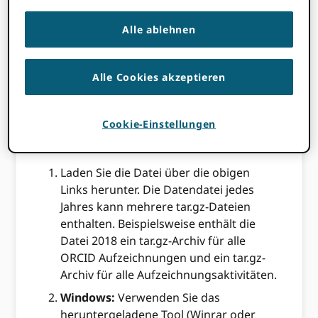
XML-JSON-Konvertierung
: Ab 2018 wird
Alle ablehnen
die Datei nur noch im XML-Format
bereitgestellt. Lesen Sie weiter, um zu
erfahren, wie Sie JSON-Versionen der
Alle Cookies akzeptieren
Datei generieren.
Prozess
Cookie-Einstellungen
Laden Sie die Datei über die obigen
Links herunter. Die Datendatei jedes
Jahres kann mehrere tar.gz-Dateien
enthalten. Beispielsweise enthält die
Datei 2018 ein tar.gz-Archiv für alle
ORCID Aufzeichnungen und ein tar.gz-
Archiv für alle Aufzeichnungsaktivitäten.
Windows:
Verwenden Sie das
heruntergeladene Tool (Winrar oder