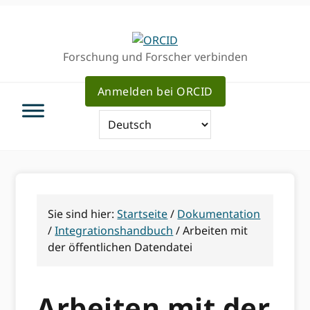
Direkt
Direkt
Direkt
zur
zum
zum
Hauptnavigation
Inhalt
Haupt
Forschung und Forscher verbinden
Sidebar
Anmelden bei ORCID
Sie sind hier:
Startseite
/
Dokumentation
/
Integrationshandbuch
/
Arbeiten mit
der öffentlichen Datendatei
Arbeiten mit der