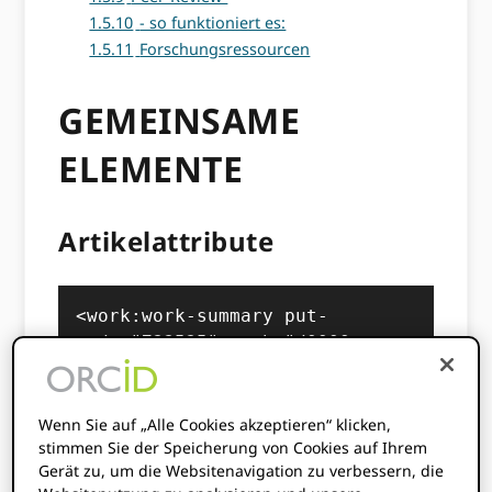
1.5.10
- so funktioniert es:
1.5.11
Forschungsressourcen
GEMEINSAME
ELEMENTE
Artikelattribute
<work:work-summary put-
code="733535" path="/0000-
0002-9227-8514/work/733535" 
visibility="public" display-
index="0">
Wenn Sie auf „Alle Cookies akzeptieren“ klicken,
stimmen Sie der Speicherung von Cookies auf Ihrem
Gerät zu, um die Websitenavigation zu verbessern, die
Code eingeben