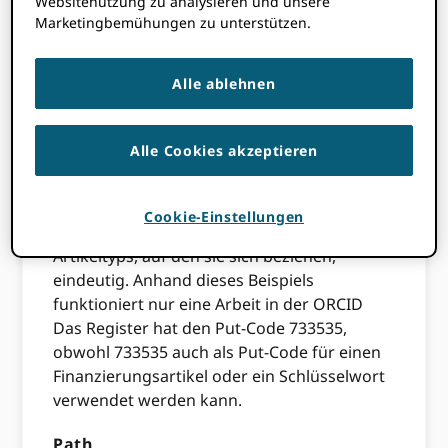
Websitenutzung zu analysieren und unsere
Marketingbemühungen zu unterstützen.
Jedes Element in der ORCID iD wird ein Put-
Code zugewiesen, der es eindeutig
Alle ablehnen
identifiziert. Beim Lesen eines gesamten
Datensatzes oder Abschnitts kann der Put-
Code als Attribut des Elements gefunden
Alle Cookies akzeptieren
werden. Wenn
Aufrufen eines bestimmten
Elements in einem Datensatz
, wird der Put-
Code zur Identifizierung des Artikels
Cookie-Einstellungen
verwendet. Put-Codes sind innerhalb des
Artikeltyps, auf den sie sich beziehen,
eindeutig. Anhand dieses Beispiels
funktioniert nur eine Arbeit in der ORCID
Das Register hat den Put-Code 733535,
obwohl 733535 auch als Put-Code für einen
Finanzierungsartikel oder ein Schlüsselwort
verwendet werden kann.
Path