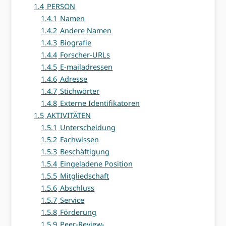
1.4
PERSON
1.4.1
Namen
1.4.2
Andere Namen
1.4.3
Biografie
1.4.4
Forscher-URLs
1.4.5
E-mailadressen
1.4.6
Adresse
1.4.7
Stichwörter
1.4.8
Externe Identifikatoren
1.5
AKTIVITÄTEN
1.5.1
Unterscheidung
1.5.2
Fachwissen
1.5.3
Beschäftigung
1.5.4
Eingeladene Position
1.5.5
Mitgliedschaft
1.5.6
Abschluss
1.5.7
Service
1.5.8
Förderung
1.5.9
Peer-Review-