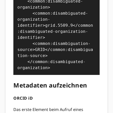
    <common:disambiguated-
organization>

      <common:disambiguated-
organization-
identifier>grid.5509.9</common
:disambiguated-organization-
identifier>

      <common:disambiguation-
source>GRID</common:disambigua
tion-source>

    </common:disambiguated-
organization>
Metadaten aufzeichnen
ORCID iD
Das erste Element beim Aufruf eines