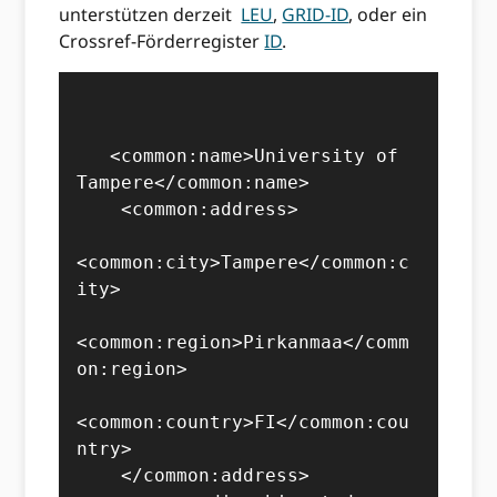
unterstützen derzeit
LEU
,
GRID-ID
, oder ein
Crossref-Förderregister
ID
.
   <common:name>University of 
Tampere</common:name>

    <common:address>

<common:city>Tampere</common:c
ity>

<common:region>Pirkanmaa</comm
on:region>

<common:country>FI</common:cou
ntry>

    </common:address>
