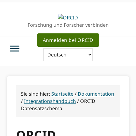
Direkt
Direkt
Direkt
zur
zum
zum
Hauptnavigation
Inhalt
Haupt
Forschung und Forscher verbinden
Sidebar
Anmelden bei ORCID
Sie sind hier:
Startseite
/
Dokumentation
/
Integrationshandbuch
/
ORCID
Datensatzschema
ORCID