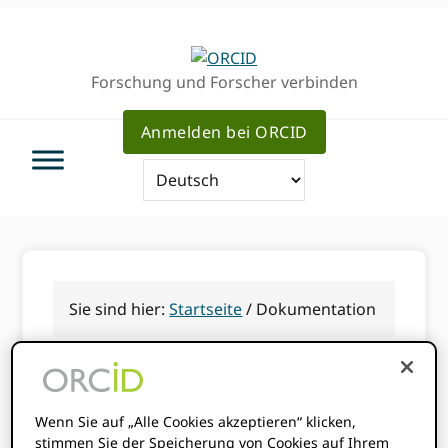
Direkt
Direkt
Direkt
zur
zum
zum
Hauptnavigation
Inhalt
Haupt
Forschung und Forscher verbinden
Sidebar
Anmelden bei ORCID
Sie sind hier:
Startseite
/
Dokumentation
Dokumentation
Wenn Sie auf „Alle Cookies akzeptieren“ klicken,
stimmen Sie der Speicherung von Cookies auf Ihrem