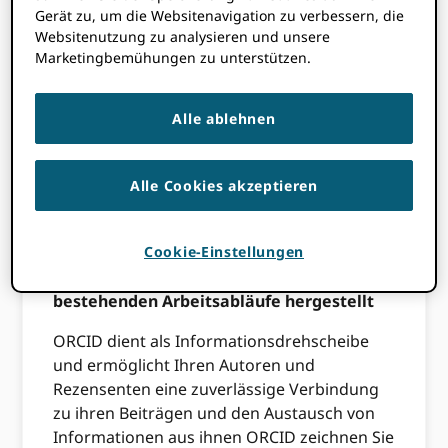
Gerät zu, um die Websitenavigation zu verbessern, die
ORCID macht Forscher eindeutig und
Websitenutzung zu analysieren und unsere
verbindet Menschen mit ihren
Marketingbemühungen zu unterstützen.
Forschungsaktivitäten. Dazu gehören
Beschäftigungszugehörigkeiten,
Forschungsergebnisse, Finanzierung, Peer-
Alle ablehnen
Review-Aktivitäten, Forschungsressourcen,
Gesellschaftsmitgliedschaft,
Alle Cookies akzeptieren
Auszeichnungen und andere
wissenschaftliche Infrastruktur.
Cookie-Einstellungen
Verbindungen werden durch die
Verwendung unserer API innerhalb Ihrer
bestehenden Arbeitsabläufe hergestellt
ORCID dient als Informationsdrehscheibe
und ermöglicht Ihren Autoren und
Rezensenten eine zuverlässige Verbindung
zu ihren Beiträgen und den Austausch von
Informationen aus ihnen ORCID zeichnen Sie