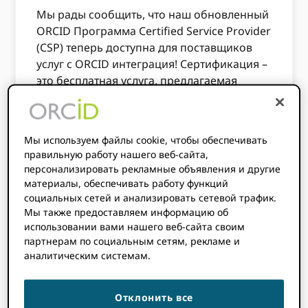
Мы рады сообщить, что наш обновленный
ORCID Программа Certified Service Provider
(CSP) теперь доступна для поставщиков
услуг с ORCID интеграция! Сертификация –
это бесплатная услуга, предлагаемая
ORCID для любой интеграции, которая
соответствует ORCIDкритерии,
основанные на передовом опыте.
Мы используем файлы cookie, чтобы обеспечивать
правильную работу нашего веб-сайта,
В рамках обновленной программы CSP,
персонализировать рекламные объявления и другие
ORCID предоставляет расширенный набор
материалы, обеспечивать работу функций
преимуществ для CSP, включая более
социальных сетей и анализировать сетевой трафик.
широкий охват потенциальных клиентов и
Мы также предоставляем информацию об
пользователей, которые ищут надежные,
использовании вами нашего веб-сайта своим
согласованные и удобные решения. CSP
партнерам по социальным сетям, рекламе и
аналитическим системам.
также пользуются некоторыми
преимуществами, обычно
предназначенными исключительно для
Отклонить все
ORCIDорганизации-члены, такие как