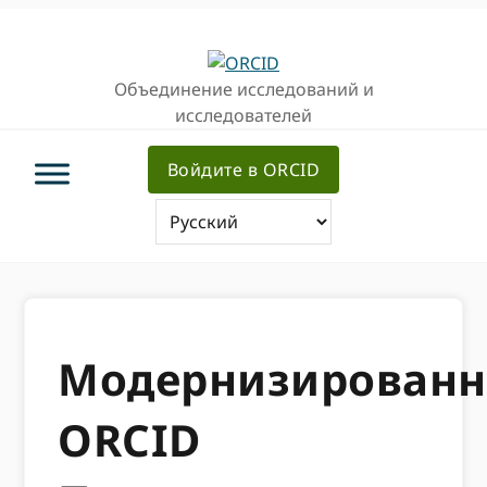
Перейти
Перейти
к
к
основной
основному
Объединение исследований и
навигации
содержанию
исследователей
Войдите в ORCID
Модернизирован
ORCID