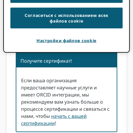
консультации экспертов по планированию
интеграционных проектов, ресурсы для
Согласиться с использованием всех
тестирования и специализированная
файлов cookie
техническая поддержка для устранения
неполадок — как во время, так и после
Настройки файлов cookie
процесса сертификации.
Получите сертификат!
Если ваша организация
предоставляет научные услуги и
имеет ORCID интеграции, мы
рекомендуем вам узнать больше о
процессе сертификации и связаться с
нами, чтобы
начать с вашей
сертификации
!